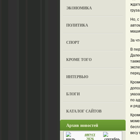
ждат
ЭКОНОМИКА
груза
Но, с
ПОЛИТИКА
авто
маши
За чт
СПОРТ
В пер
Далее
КРОМЕ ТОГО
также
экспе
перед
ИНТЕРВЬЮ
Кроме
допо
БЛОГИ
указа
по а
и ряд
КАТАЛОГ САЙТОВ
Кроме
моме
Архив новостей
беспл
весу 
август
2026