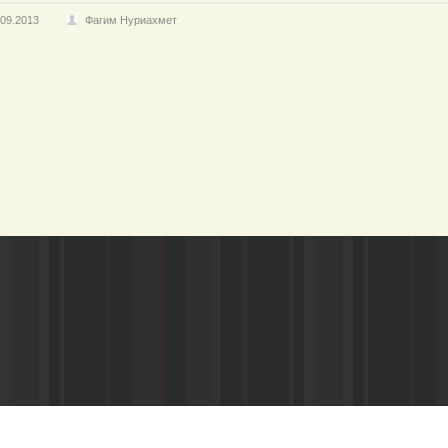
.09.2013
Фагим Нуриахмет
Адрес редакции:
Газета зарегистариорвана Министе