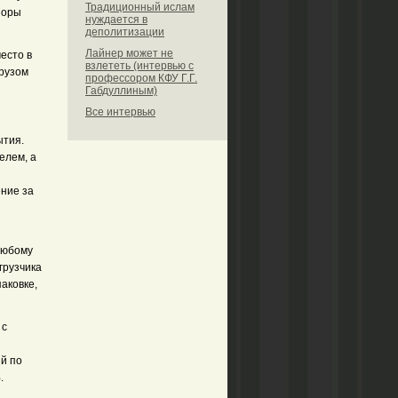
Традиционный ислам
поры
нуждается в
деполитизации
Лайнер может не
место в
взлететь (интервью с
грузом
профессором КФУ Г.Г.
Габдуллиным)
Все интервью
ытия.
елем, а
ение за
любому
грузчика
аковке,
 с
ый по
.