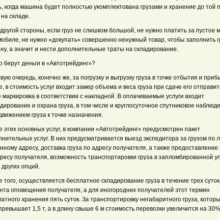
ь, когда машина будет полностью укомплектована грузами и хранение до той 
 на складе.
 другой стороны, если груз не слишком большой, не нужно платить за пустое 
мобиле, не нужно «докупать» совершенно ненужный товар, чтобы заполнить 
ну, а значит и нести дополнительные траты на складирование.
о берут деньги в «Автотрейдинг»?
вую очередь, конечно же, за погрузку и выгрузку груза в точке отбытия и приб
, в стоимость услуг входит замер объема и веса груза при сдаче его отправит
 маркировка в соответствии с накладной. В оплачиваемые услуги входит
дирование и охрана груза, в том числе и круглосуточное спутниковое наблюд
вижением груза к точке назначения.
 этих основных услуг, в компании «Автотрейдинг» предусмотрен пакет
лнительных услуг. В них предусматривается выезд экспедитора за грузом по 
нному адресу, доставка груза по адресу получателя, а также предоставление 
дресу получателя, возможность транспортировки груза в запломбированной уп
 других опций.
 того, осуществляется бесплатное складирование груза в течение трех суток
нта оповещения получателя, а для иногородних получателей этот термин
атного хранения пять суток. За транспортировку негабаритного груза, котор
превышает 1,5 т, а в длину свыше 6 м стоимость перевозки увеличится на 30%