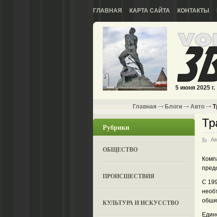
ГЛАВНАЯ
КАРТА САЙТА
КОНТАКТЫ
5 июня 2025 г.
Главная
Блоги
Авто
Т
Тр
Рубрики
Ав
ОБЩЕСТВО
Комп
пред
ПРОИСШЕСТВИЯ
С 199
необ
обши
КУЛЬТУРА И ИСКУССТВО
Единс