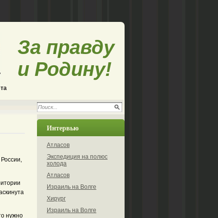
За правду
и Родину!
ета
Интервью
Атласов
Экспедиция на полюс
 России,
холода
Атласов
ритории
Израиль на Волге
аскинута
Хирург
Израиль на Волге
то нужно