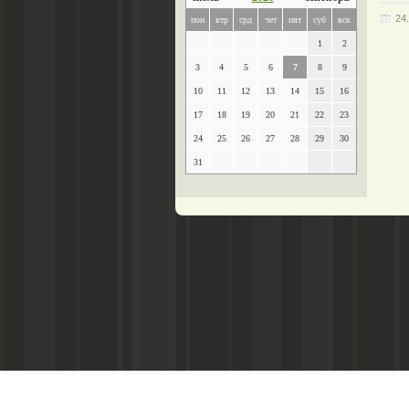
24
пон
втр
срд
чет
пят
суб
вск
1
2
3
4
5
6
7
8
9
10
11
12
13
14
15
16
17
18
19
20
21
22
23
24
25
26
27
28
29
30
31
Главный редактор