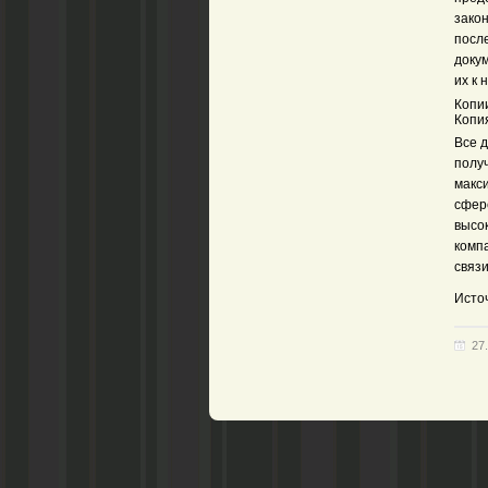
зако
посл
докум
их к 
Копи
Копия
Все 
полу
макс
сфер
высо
комп
связи
Источ
27