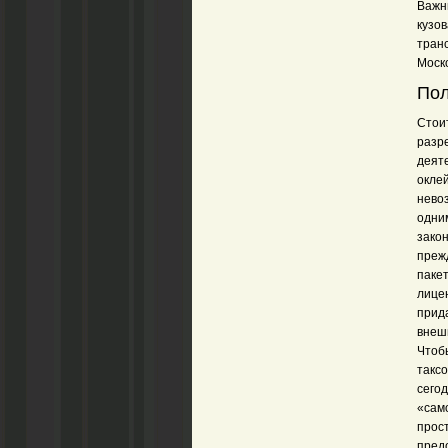
Важн
кузо
тран
Моско
Пол
Стои
разр
деят
окле
невоз
одним
закон
преж
паке
лице
прид
внешн
Чтоб
такс
сегод
«само
прос
пред