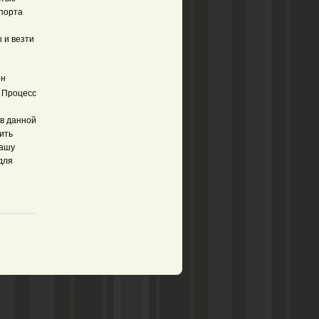
спорта
 и везти
он
. Процесс
в данной
ить
нашу
для