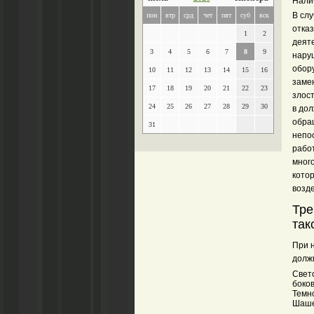
Нали
В сл
пон
втр
срд
чет
пят
суб
вск
отка
1
2
деят
3
4
5
6
7
8
9
наруш
обор
10
11
12
13
14
15
16
заме
17
18
19
20
21
22
23
злос
24
25
26
27
28
29
30
в до
обра
31
непо
работ
мног
кото
возд
Тре
так
При 
долж
Свет
боко
Темн
Шаше