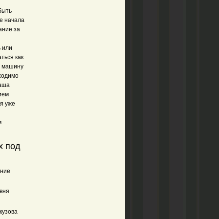
быть
е начала
ание за
 или
ться как
и машину
ходимо
Наша
ием
ия уже
м
х под
ение
вня
кузова