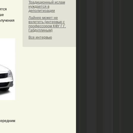
Традиционный ислам
нуждается в
ится
деполитизации
ьше
Лайнер может не
олучения
взлететь (интервью с
профессором КФУ Г.Г.
Габдуллиным)
Все интервью
передним