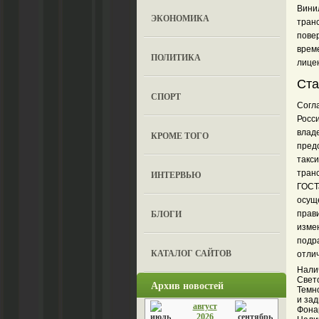
Вини
ЭКОНОМИКА
транс
пове
врем
ПОЛИТИКА
лицен
Ста
СПОРТ
Согл
Росс
влад
КРОМЕ ТОГО
предо
такси
тран
ИНТЕРВЬЮ
ГОСТа
осущ
БЛОГИ
прав
измен
подр
КАТАЛОГ САЙТОВ
отли
Нали
Свет
Архив новостей
Темн
и за
август
Фона
2026