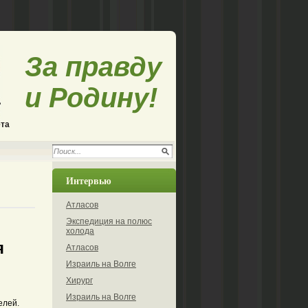
За правду
и Родину!
ета
Интервью
Атласов
Экспедиция на полюс
холода
я
Атласов
Израиль на Волге
Хирург
Израиль на Волге
елей.