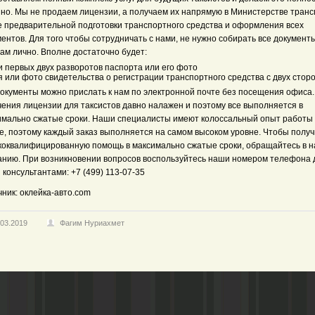
нно. Мы не продаем лицензии, а получаем их напрямую в Министерстве тран
е предварительной подготовки транспортного средства и оформления всех
ентов. Для того чтобы сотрудничать с нами, не нужно собирать все документы
нам лично. Вполне достаточно будет:
и первых двух разворотов паспорта или его фото
 или фото свидетельства о регистрации транспортного средства с двух стор
документы можно прислать к нам по электронной почте без посещения офиса
чения лицензии для таксистов давно налажен и поэтому все выполняется в
имально сжатые сроки. Наши специалисты имеют колоссальный опыт работы 
е, поэтому каждый заказ выполняется на самом высоком уровне. Чтобы получ
коквалифицированную помощь в максимально сжатые сроки, обращайтесь в 
анию. При возникновении вопросов воспользуйтесь наши номером телефона 
 консультантами: +7 (499) 113-07-35
ник: оклейка-авто.com
.03.2019
Фагим Нуриахмет