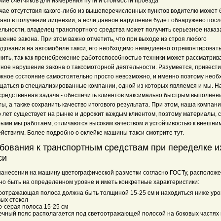
чие счетчиков для измерения пути и стоимости проезда
учае отсутствия какого-либо из вышеперечисленных пунктов водителю может 
зано в получении лицензии, а если данное нарушение будет обнаружено посл
ельности, владелец транспортного средства может получить серьезное наказ
ение закона. При этом важно отметить, что при выходе из строя любого
удования на автомобиле такси, его необходимо немедленно отремонтировать
нить, так как пренебрежение работоспособностью техники может рассматрива
тное нарушение закона о таксомоторной деятельности. Разумеется, привест
лжное состояние самостоятельно просто невозможно, и именно поэтому необ
щаться в специализированные компании, одной из которых являемся и мы. 
средственная задача - обеспечить клиентов максимально быстрым выполнен
ы, а также сохранить качество итогового результата. При этом, наша компан
о лет существует на рынке и дорожит каждым клиентом, поэтому материалы, с
рыми мы работаем, отличаются высоким качеством и устойчивостью к внешни
ействиям. Более подробно о оклейке машины такси смотрите тут.
бования к транспортным средствам при переделке и
си
нанесении на машину цветографической разметки согласно ГОСТу, располож
но быть на определенном уровне и иметь конкретные характеристики:
оотражающая полоса должна быть толщиной 15-25 см и находиться ниже уро
вых стекол
о-серая полоса 15-25 см
чный пояс располагается под светоотражающей полосой на боковых частях 