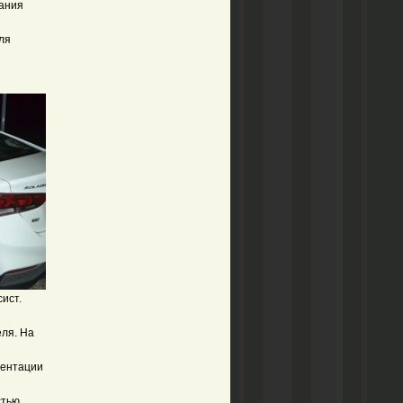
вания
ля
ист.
ля. На
ментации
стью