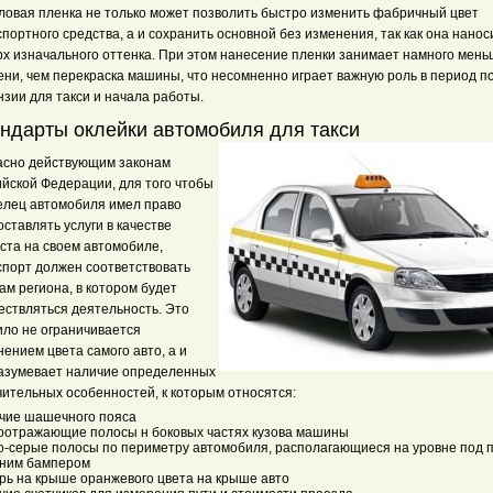
ловая пленка не только может позволить быстро изменить фабричный цвет
портного средства, а и сохранить основной без изменения, так как она нанос
рх изначального оттенка. При этом нанесение пленки занимает намного мен
ени, чем перекраска машины, что несомненно играет важную роль в период п
зии для такси и начала работы.
ндарты оклейки автомобиля для такси
асно действующим законам
ийской Федерации, для того чтобы
елец автомобиля имел право
ставлять услуги в качестве
ста на своем автомобиле,
спорт должен соответствовать
м региона, в котором будет
ествляться деятельность. Это
ило не ограничивается
ением цвета самого авто, а и
азумевает наличие определенных
чительных особенностей, к которым относятся:
чие шашечного пояса
оотражающие полосы н боковых частях кузова машины
о-серые полосы по периметру автомобиля, располагающиеся на уровне под 
дним бампером
рь на крыше оранжевого цвета на крыше авто