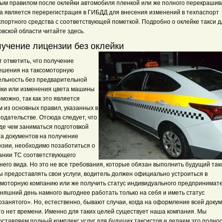
ым правилом после оклейки автомобиля пленкой или же полного перекраши
ва является перерегистрация в ГИБДД для внесения изменений в техпаспорт
спортного средства с соответствующей пометкой. Подробно о оклейке такси д
вской области читайте здесь.
учение лицензии без оклейки
т отметить, что получение
ешения на таксомоторную
ельность без предварительной
йки или изменения цвета машины
можно, так как это является
 из основных правил, указанных в
одательстве. Отсюда следует, что
де чем заниматься подготовкой
та документов на получение
нзии, необходимо позаботиться о
ании ТС соответствующего
его вида. Но это не все требования, которые обязан выполнить будущий такс
ы предоставлять свои услуги, водитель должен официально устроиться в
омоторную компанию или же получить статус индивидуального предпринимате
няшний день намного выгоднее работать только на себя и иметь статус
занятого». Но, естественно, бывают случаи, когда на оформление всей доку
то нет времени. Именно для таких целей существует наша компания. Мы
оставляем полный комплекс услуг для будущих таксистов и делаем это полно