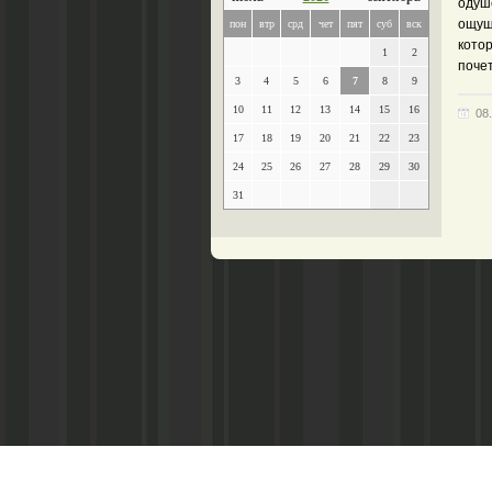
одуш
ощуще
пон
втр
срд
чет
пят
суб
вск
котор
1
2
почет
3
4
5
6
7
8
9
10
11
12
13
14
15
16
08
17
18
19
20
21
22
23
24
25
26
27
28
29
30
31
Главный редактор