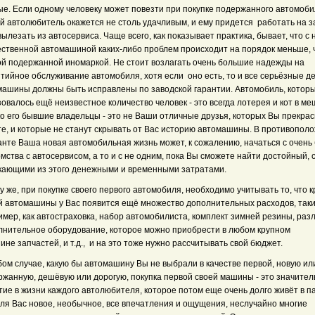
ые. Если одному человеку может повезти при покупке подержанного автомоби
ой автолюбитель окажется не столь удачливым, и ему придется работать на з
вылезать из автосервиса. Чаще всего, как показывает практика, бывает, что с 
ественной автомашиной каких-либо проблем происходит на порядок меньше, 
ой подержанной иномаркой. Не стоит возлагать очень большие надежды на
нтийное обслуживание автомобиля, хотя если оно есть, то и все серьёзные 
машины должны быть исправлены по заводской гарантии. Автомобиль, которы
овалось ещё неизвестное количество человек - это всегда лотерея и кот в ме
ко его бывшие владельцы - это не Ваши отличные друзья, которых Вы прекра
те, и которые не станут скрывать от Вас историю автомашины. В противопол
нте Ваша новая автомобильная жизнь может, к сожалению, начаться с очень 
мства с автосервисом, а то и с не одним, пока Вы сможете найти достойный, 
кающими из этого денежными и временными затратами.
у же, при покупке своего первого автомобиля, необходимо учитывать то, что 
й автомашины у Вас появится ещё множество дополнительных расходов, таки
мер, как автостраховка, набор автомобилиста, комплект зимней резины, раз
лнительное оборудование, которое можно приобрести в любом крупном
ине запчастей, и т.д., и на это тоже нужно рассчитывать свой бюджет.
ом случае, какую бы автомашину Вы не выбрали в качестве первой, новую ил
ржанную, дешёвую или дорогую, покупка первой своей машины - это значител
ие в жизни каждого автолюбителя, которое потом еще очень долго живёт в п
для Вас новое, необычное, все впечатления и ощущения, неслучайно многие