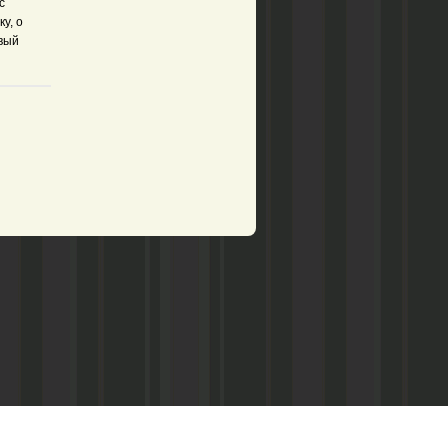
с
у, о
овый
рством по делам печати,