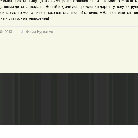
евляют свою машину, дают ей имя, разговаривают с ней. Это можно сравнить 
ниями детства, когда на Новый год или день рождения дарят ту новую игрушк
ой так долго мечтал и вот, наконец, она твоя! И конечно, у Вас появляется н
ный статус - автовладелец!
.04.2013
Фагим Нуриахмет
Адрес редакции:
Газета зарегистариорвана Министе