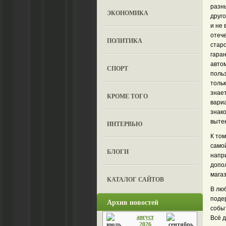
разн
ЭКОНОМИКА
друг
и не 
отеч
ПОЛИТИКА
стар
гара
авто
СПОРТ
польз
толь
знае
КРОМЕ ТОГО
вариа
знако
выте
ИНТЕРВЬЮ
К том
само
БЛОГИ
напри
допо
магаз
КАТАЛОГ САЙТОВ
В люб
поде
Архив новостей
событ
август
Всё 
2026