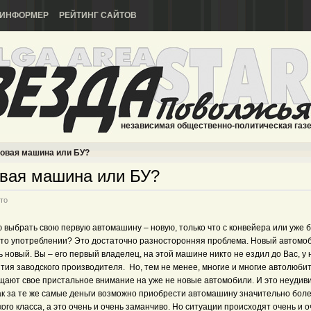
ИНФОРМЕР
РЕЙТИНГ САЙТОВ
независимая общественно-политическая газ
овая машина или БУ?
вая машина или БУ?
то
ю выбрать свою первую автомашину – новую, только что с конвейера или уже 
-то употреблении? Это достаточно разносторонняя проблема. Новый автомоб
ь новый. Вы – его первый владелец, на этой машине никто не ездил до Вас, у 
тия заводского производителя. Но, тем не менее, многие и многие автолюби
щают свое пристальное внимание на уже не новые автомобили. И это неудив
как за те же самые деньги возможно приобрести автомашину значительно бол
ого класса, а это очень и очень заманчиво. Но ситуации происходят очень и 