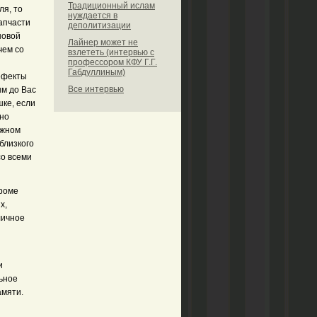
Традиционный ислам
ля, то
нуждается в
апчасти
деполитизации
новой
Лайнер может не
чем со
взлететь (интервью с
профессором КФУ Г.Г.
Габдуллиным)
дефекты
Все интервью
м до Вас
шке, если
сно
ожном
близкого
со всеми
кроме
х,
личное
и
ьное
амяти.