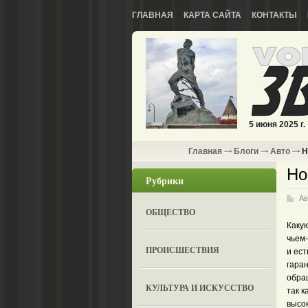
ГЛАВНАЯ
КАРТА САЙТА
КОНТАКТЫ
5 июня 2025 г.
Главная
Блоги
Авто
Н
Но
Рубрики
Ав
ОБЩЕСТВО
Каку
чьем
ПРОИСШЕСТВИЯ
и ест
гаран
обра
КУЛЬТУРА И ИСКУССТВО
так 
высок