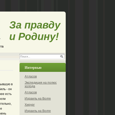
За правду
и Родину!
ета
Интервью
Атласов
Экспедиция на полюс
бывшую в
холода
иль - он
Атласов
нее есть
Израиль на Волге
тели
ительно,
Хирург
ее
Израиль на Волге
очень