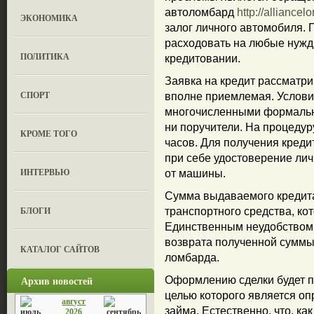
автоломбард
http://alliance
ЭКОНОМИКА
залог личного автомобиля. 
расходовать на любые нужды
ПОЛИТИКА
кредитовании.
Заявка на кредит рассматри
СПОРТ
вполне приемлемая. Услови
многочисленными формальн
ни поручители. На процедур
КРОМЕ ТОГО
часов. Для получения креди
при себе удостоверение лич
ИНТЕРВЬЮ
от машины.
Сумма выдаваемого кредит
БЛОГИ
транспортного средства, кот
Единственным неудобством я
возврата полученной суммы
КАТАЛОГ САЙТОВ
ломбарда.
Архив новостей
Оформлению сделки будет п
целью которого является оп
август
займа. Естественно, что, ка
2026