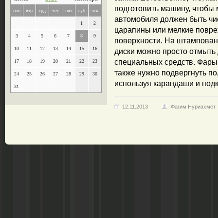
подготовить машину, чтобы 
пон
втр
срд
чет
пят
суб
вск
автомобиля должен быть чи
1
2
царапины или мелкие повреж
3
4
5
6
7
8
9
поверхности. На штампованн
10
11
12
13
14
15
16
диски можно просто отмыть
специальных средств. Фары
17
18
19
20
21
22
23
также нужно подвергнуть по
24
25
26
27
28
29
30
используя карандаши и подк
31
12.11.2013
Фагим Нуриахмет