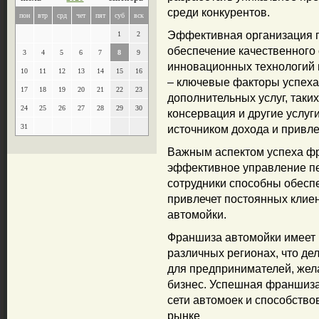
среди конкурентов.
пон
втр
срд
чет
пят
суб
вск
Эффективная организация п
1
2
обеспечение качественного
3
4
5
6
7
8
9
инновационных технологий и
10
11
12
13
14
15
16
– ключевые факторы успех
17
18
19
20
21
22
23
дополнительных услуг, таких
24
25
26
27
28
29
30
консервация и другие услуг
31
источником дохода и привле
Важным аспектом успеха ф
эффективное управление п
сотрудники способны обеспе
привлечет постоянных клиен
автомойки.
Франшиза автомойки имеет 
различных регионах, что де
для предпринимателей, жел
бизнес. Успешная франшиза
сети автомоек и способств
рынке