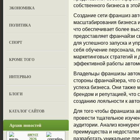
собственного бизнеса в этой
ЭКОНОМИКА
Создание сети франшиз авт
масштабирования бизнеса и
ПОЛИТИКА
что обеспечивает более вы
предоставляет франчайзи с
СПОРТ
для успешного запуска и уп
себя обучение персонала, п
маркетинговых стратегий и 
КРОМЕ ТОГО
эффективной работы автом
Владельцы франшизы автом
ИНТЕРВЬЮ
стороны франчайзера, что 
успеха бизнеса. Они также 
БЛОГИ
брендом и репутацией, что 
созданию лояльности к авто
КАТАЛОГ САЙТОВ
Для того чтобы франшиза а
провести тщательное изуче
Архив новостей
аудитории. Анализ конкуре
преимущества и недостатки 
август
разработать уникальное пр
2026