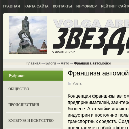
ГЛАВНАЯ
КАРТА САЙТА
КОНТАКТЫ
ИНФОРМЕР
РЕЙТИНГ САЙТ
5 июня 2025 г.
н
Главная
Блоги
Авто
Франшиза автомойки
Франшиза автомой
Рубрики
Авто
ОБЩЕСТВО
Концепция франшизы автом
предпринимателей, заинтер
ПРОИСШЕСТВИЯ
бизнесе. Автомойки являют
индустрии и постоянно пол
КУЛЬТУРА И ИСКУССТВО
транспортных средств. Соз
представляет собой эффект