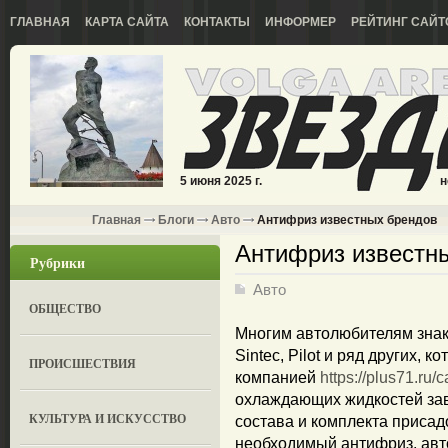
ГЛАВНАЯ
КАРТА САЙТА
КОНТАКТЫ
ИНФОРМЕР
РЕЙТИНГ САЙТ
5 июня 2025 г.
н
Главная
Блоги
Авто
Антифриз известных брендов
Антифриз известн
Рубрики
Авто
ОБЩЕСТВО
Многим автолюбителям знак
Sintec, Pilot и ряд других,
ПРОИСШЕСТВИЯ
компанией
https://plus71.ru/c
охлаждающих жидкостей зав
КУЛЬТУРА И ИСКУССТВО
состава и комплекта присад
необходимый антифриз, авто