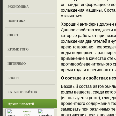
он найдет информацию о до
ЭКОНОМИКА
охлаждения машины. Соста
отличаться.
ПОЛИТИКА
Хороший антифриз должен н
Данное свойство жидкости п
СПОРТ
которые работают при низки
охлаждения двигателей внут
препятствования поврежден
КРОМЕ ТОГО
воды подвержены расширен
применение в качестве стек
ИНТЕРВЬЮ
противообледенительного ср
время года и в регионах с н
БЛОГИ
О составе и свойствах н
Базовый состав автомобиль
КАТАЛОГ САЙТОВ
рядом веществ, среди кото
(используется реже), глицер
Архив новостей
процентного содержания тех
замерзать при различных те
август
практических целях величи
2026