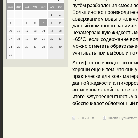
путём разбавления смеси в
пон
втр
срд
чет
пят
суб
вск
Большинство производителе
1
2
содержанием воды в количе
3
4
5
6
7
8
9
данный компонент занимает 
10
11
12
13
14
15
16
незамерзающую жидкость м
−65°С, если содержание вод
17
18
19
20
21
22
23
можно отметить образовани
24
25
26
27
28
29
30
учитывать при выборе и пок
31
Антифризные жидкости пом
хороши еще и тем, что они 
практически для всех матер
данной жидкости антикорро
антипенных свойств, все эт
итоге. Флуоресцентность у 
обеспечивает облегченный п
21.06.2018
Фагим Нуриахмет