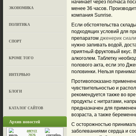
начинает через полчаса пос
ЭКОНОМИКА
менее 36 часов. Производи
компания Sunrise.
ПОЛИТИКА
Если обстоятельства склады
подходящих условий для при
препаратом
дженерик сиали
СПОРТ
нужно запивать водой, доста
приятный фруктовый вкус. 
КРОМЕ ТОГО
алкоголем. Таблетку необхо
полового акта, если это Дж
половинки. Нельзя принимат
ИНТЕРВЬЮ
Противопоказано применен
чувствительностью и распо
БЛОГИ
рекомендуется также во вре
продукты с нитратами, напр
КАТАЛОГ САЙТОВ
предназначен для применен
возраста, а также беремен
Архив новостей
С осторожностью принимать
август
заболеваниями сердца и со
2026