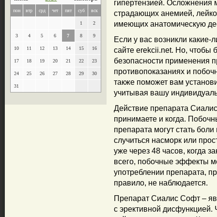
гипертензией. Осложнения м
пон
втр
срд
чет
пят
суб
вск
страдающих анемией, лейкоз
имеющих анатомическую де
1
2
3
4
5
6
7
8
9
Если у вас возникли какие-
10
11
12
13
14
15
16
сайте erekcii.net. Но, чтоб
безопасности применения пр
17
18
19
20
21
22
23
противопоказаниях и побочн
24
25
26
27
28
29
30
также поможет вам установ
31
учитывая вашу индивидуал
Действие препарата Сиалис 
принимаете и когда. Побоч
препарата могут стать боли
случиться насморк или прос
уже через 48 часов, когда з
всего, побочные эффекты м
употреблении препарата, пр
правило, не наблюдается.
Препарат Сиалис Софт – яв
с эрективной дисфункцией. 