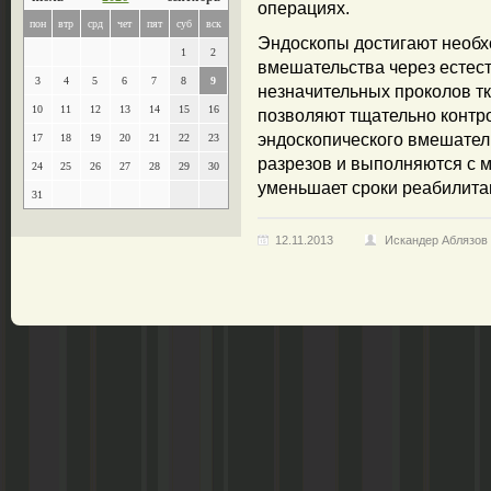
операциях.
пон
втр
срд
чет
пят
суб
вск
Эндоскопы достигают необ
1
2
вмешательства через естес
3
4
5
6
7
8
9
незначительных проколов т
10
11
12
13
14
15
16
позволяют тщательно контр
эндоскопического вмешател
17
18
19
20
21
22
23
разрезов и выполняются с 
24
25
26
27
28
29
30
уменьшает сроки реабилита
31
12.11.2013
Искандер Аблязов