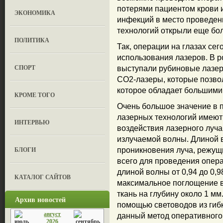
потерями пациентом крови 
ЭКОНОМИКА
инфекций в место проведен
технологий открыли еще бо
ПОЛИТИКА
Так, операции на глазах се
использования лазеров. В р
СПОРТ
выступали рубиновые лазер
СО2-лазеры, которые позво
которое обладает большими
КРОМЕ ТОГО
Очень большое значение в 
лазерных технологий имеют 
ИНТЕРВЬЮ
воздействия лазерного луча
излучаемой волны. Длиной 
БЛОГИ
проникновения луча, режущ
всего для проведения опер
длиной волны от 0,94 до 0,
КАТАЛОГ САЙТОВ
максимальное поглощение в 
ткань на глубину около 1 мм
Архив новостей
помощью световодов из гибк
август
данный метод оперативного
2026