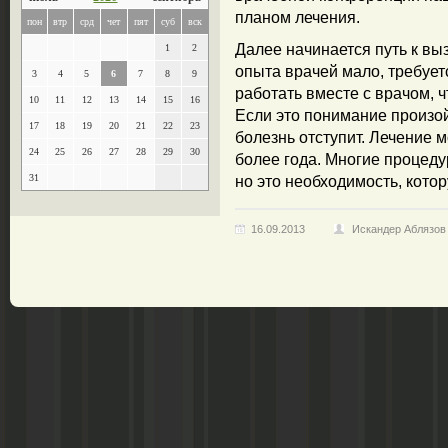
планом лечения.
пон
втр
срд
чет
пят
суб
вск
Далее начинается путь к выз
1
2
опыта врачей мало, требует
3
4
5
6
7
8
9
работать вместе с врачом, 
10
11
12
13
14
15
16
Если это понимание произой
17
18
19
20
21
22
23
болезнь отступит. Лечение м
24
25
26
27
28
29
30
более года. Многие процед
31
но это необходимость, кото
16.09.2013
Искандер Аблязов