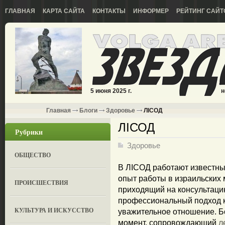
ГЛАВНАЯ
КАРТА САЙТА
КОНТАКТЫ
ИНФОРМЕР
РЕЙТИНГ САЙТ
5 июня 2025 г.
н
Главная
Блоги
Здоровье
ЛIСОД
ЛIСОД
Рубрики
Здоровье
ОБЩЕСТВО
В ЛIСОД работают известны
опыт работы в израильских 
ПРОИСШЕСТВИЯ
приходящий на консультаци
профессиональный подход к
КУЛЬТУРА И ИСКУССТВО
уважительное отношение. Бо
момент, сопровождающий
л