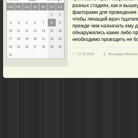
разных стадиях, как и выш
пон
втр
срд
чет
пят
суб
вск
факторами для проведения
1
2
чтобы лечащий врач тщател
3
4
5
6
7
8
9
прежде чем назначать ему д
10
11
12
13
14
15
16
обнаружились какие либо п
необходимо проводить не бо
17
18
19
20
21
22
23
24
25
26
27
28
29
30
17.10.2013
Искандер Аблязов
31