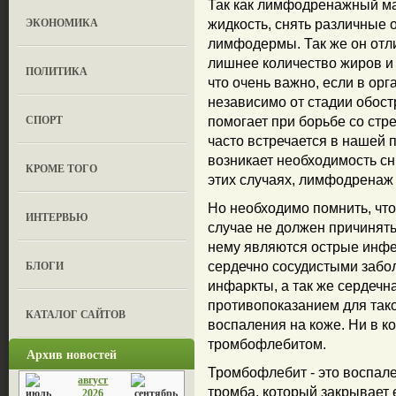
Так как лимфодренажный ма
ЭКОНОМИКА
жидкость, снять различные о
лимфодермы. Так же он отл
лишнее количество жиров и
ПОЛИТИКА
что очень важно, если в ор
независимо от стадии обост
СПОРТ
помогает при борьбе со стр
часто встречается в нашей 
возникает необходимость сн
КРОМЕ ТОГО
этих случаях, лимфодренаж 
Но необходимо помнить, чт
ИНТЕРВЬЮ
случае не должен причинят
нему являются острые инфе
БЛОГИ
сердечно сосудистыми забол
инфаркты, а так же сердечн
противопоказанием для так
КАТАЛОГ САЙТОВ
воспаления на коже. Ни в к
тромбофлебитом.
Архив новостей
Тромбофлебит - это воспале
август
тромба, который закрывает е
2026