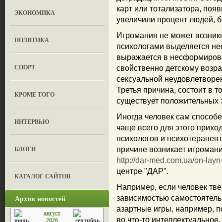
карт или тотализатора, поя
ЭКОНОМИКА
увеличили процент людей, 
Игромания не может возникн
ПОЛИТИКА
психологами выделяется не
выражается в несформирова
СПОРТ
свойственно детскому возра
сексуальной неудовлетворен
Третья причина, состоит в т
КРОМЕ ТОГО
существует положительных 
Иногда человек сам способе
ИНТЕРВЬЮ
чаще всего для этого прих
психологов и психотерапевто
БЛОГИ
причине возникает игромани
http://dar-med.com.ua/on-layn
центре "ДАР".
КАТАЛОГ САЙТОВ
Например, если человек тве
Архив новостей
зависимостью самостоятельн
азартные игры, например, п
август
во что-то интеллектуальное
2026