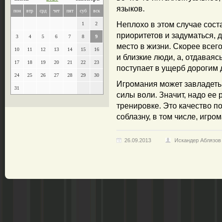
языков.
пон
втр
срд
чет
пят
суб
вск
Неплохо в этом случае сост
1
2
приоритетов и задуматься, 
3
4
5
6
7
8
9
место в жизни. Скорее всег
10
11
12
13
14
15
16
и близкие люди, а, отдаваяс
17
18
19
20
21
22
23
поступает в ущерб дорогим 
24
25
26
27
28
29
30
Игромания может завладеть 
31
силы воли. Значит, надо ее
тренировке. Это качество 
соблазну, в том числе, игро
26.09.2013
Искандер Аблязов