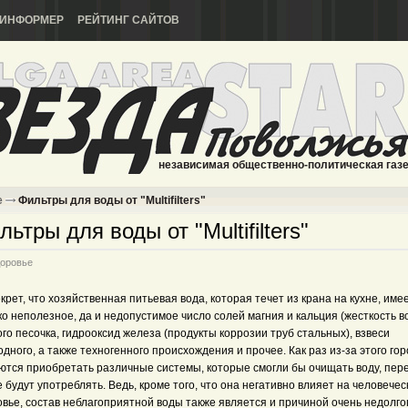
ИНФОРМЕР
РЕЙТИНГ САЙТОВ
независимая общественно-политическая газ
е
Фильтры для воды от "Multifilters"
льтры для воды от "Multifilters"
оровье
крет, что хозяйственная питьевая вода, которая течет из крана на кухне, имее
о неполезное, да и недопустимое число солей магния и кальция (жесткость в
го песочка, гидрооксид железа (продукты коррозии труб стальных), взвеси
дного, а также техногенного происхождения и прочее. Как раз из-за этого го
ются приобретать различные системы, которые смогли бы очищать воду, пере
е будут употреблять. Ведь, кроме того, что она негативно влияет на человечес
вье, состав неблагоприятной воды также является и причиной очень недолго