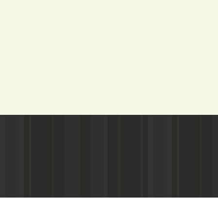
Адрес редакции:
Газета зарегистариорвана Министе