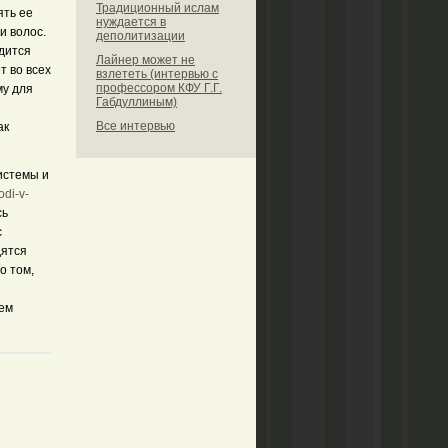
Традиционный ислам
ять ее
нуждается в
и волос.
деполитизации
одится
Лайнер может не
т во всех
взлететь (интервью с
профессором КФУ Г.Г.
му для
Габдуллиным)
Все интервью
ак
истемы и
odi-v-
сь
с
дятся
о том,
шем