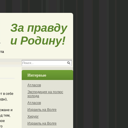
За правду
и Родину!
ета
Интервью
Атласов
Экспедиция на полюс
т в себе
холода
оды),
Атласов
Израиль на Волге
рожане и
д тем,
Хирург
кое
Израиль на Волге
го