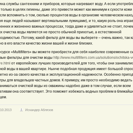
на службы сантехники и приборов, которые нагревают воду. А если употребл
только в целях гигиены, даже это привести может как минимум к сухости кожи 
сли вспомнить о том, сколько процентов воды в организме человеческом нах
ря еще людей называют вертикальными лужицами), и то, какую роль она играе
енних и жизненно важных процессах, тогда даже и удивляться не стоит, поче
х очистка воды является не просто обычной прихотью, а естественной
одимостью. Потому, какой фильтр для воды вы выберете – очень важно, так к
о в его власти качество жизни вашей и жизни близких.
сурсе «Multifilters» вы можете приобрести для себя наиболее современные с
вые фильтры для очистки воды
http://www.multifilters.com.ua/solutions/ochitska-v
re.html
от европейских лучших производителей для того, чтобы они занимали
ткой воды в вашей квартире. Нынче подобная продукция имеет большой спро
етно из-за своего качества и эксплуатационной надежности. Особенно приго
ры для владельцев частных домов. К примеру, им просто необходимо ведать 
аниматься очисткой воды из скважины надобно даже в том случае, если всем
ативам она соответствует. Это поможет избежать водных проблем в ближай
щем.
.10.2013
Искандер Аблязов