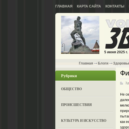
ГЛАВНАЯ
КАРТА САЙТА
КОНТАКТЫ
5 июня 2025 г.
Главная
Блоги
Здоровь
Фи
Рубрики
Зд
ОБЩЕСТВО
Не се
далек
ПРОИСШЕСТВИЯ
мелко
приро
пыта
КУЛЬТУРА И ИСКУССТВО
как е
здоро