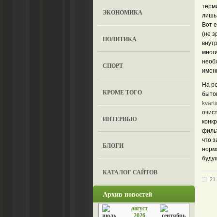
терми
ЭКОНОМИКА
лишь 
Вот е
(не з
ПОЛИТИКА
внутр
многи
необх
СПОРТ
именн
На ре
КРОМЕ ТОГО
быто
kvarti
очис
ИНТЕРВЬЮ
конкр
фильт
что з
БЛОГИ
норм
буду
КАТАЛОГ САЙТОВ
21
Архив новостей
август
2026