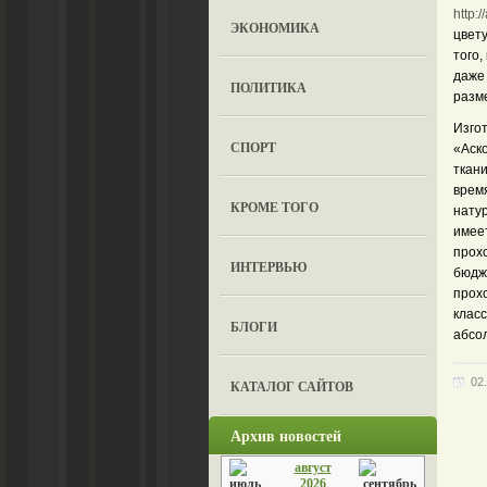
http:
ЭКОНОМИКА
цвет
того,
даже 
ПОЛИТИКА
разм
Изго
СПОРТ
«Аско
ткани
врем
КРОМЕ ТОГО
натур
имее
прох
ИНТЕРВЬЮ
бюдж
прох
клас
БЛОГИ
абсо
02
КАТАЛОГ САЙТОВ
Архив новостей
август
2026