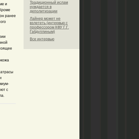
Традиционный ислам
ме и
нуждается в
 Кроме
деполитизации
 он ранее
Лайнер может не
ного
взлететь (интервью с
профессором КФУ Г.Г.
Габдуллиным)
рии
Все интервью
очной
стоящее
окожа
Матрасы
и
миум-
яют с
ла.