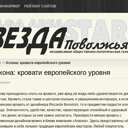
ИНФОРМЕР
РЕЙТИНГ САЙТОВ
независимая общественно-политическая газ
е
Аскона: кровати европейского уровня
кона: кровати европейского уровня
оровье
кому приходилось спать на кровати, уже вряд ли когда-либо удовлетворится ди
тью. Кровать стала также и центром спальни, и украшением интерьера, а есл
янская кровать от дизайнера Riccardo Bonvicini, то и предметом гордости хо
а. Элегантность, удобство, качество, гарантирующее спокойный и здоровый 
 тех денег, которые за неё нужно заплатить. Приобрести мягкую кровать с
еменным дизайном можно в Киеве компании «Аскона». Здесь представлены о
анившие в себе лучшие традиции европейских мастеров. Любой покупатель