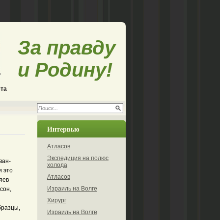
За правду
и Родину!
ета
Интервью
Атласов
Экспедиция на полюс
ван-
холода
и это
Атласов
зяев
Израиль на Волге
сон,
Хирург
бразцы,
Израиль на Волге