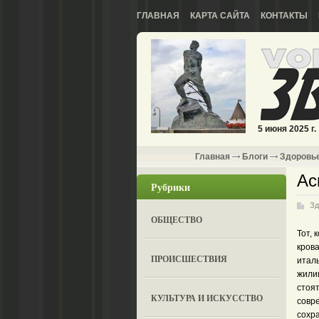
ГЛАВНАЯ
КАРТА САЙТА
КОНТАКТЫ
5 июня 2025 г.
Главная
Блоги
Здоровь
Ас
Рубрики
Зд
ОБЩЕСТВО
Тот, 
крова
ПРОИСШЕСТВИЯ
италь
жилищ
стоят
КУЛЬТУРА И ИСКУССТВО
совр
сохр