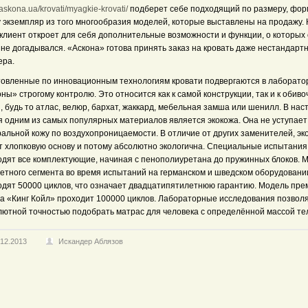
//askona.ua/krovati/myagkie-krovati/
подберет себе подходящий по размеру, фор
у экземпляр из того многообразия моделей, которые выставлены на продажу.
 клиент откроет для себя дополнительные возможности и функции, о которых
не догадывался. «Аскона» готова принять заказ на кровать даже нестандарт
ера.
товленные по инновационным технологиям кровати подвергаются в лаборато
ны» строгому контролю. Это относится как к самой конструкции, так и к обив
, будь то атлас, велюр, бархат, жаккард, мебельная замша или шенилл. В на
я одним из самых популярных материалов является экокожа. Она не уступает
альной кожу по воздухопроницаемости. В отличие от других заменителей, эк
т хлопковую основу и потому абсолютно экологична. Специальные испытания
одят все комплектующие, начиная с пенополиуретана до пружинных блоков. 
етного сегмента во время испытаний на германском и шведском оборудовани
одят 50000 циклов, что означает двадцатипятилетнюю гарантию. Модель пре
са «Кинг Койл» проходит 100000 циклов. Лабораторные исследования позвол
лютной точностью подобрать матрас для человека с определённой массой те
.12.2013
Искандер Аблязов