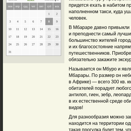
придется ехать в набитом п
пон
втр
срд
чет
пят
суб
вск
наполненном такси, куда уш
1
2
человек.
3
4
5
6
7
8
9
В Мбараре давно привыкли к
10
11
12
13
14
15
16
и преподнести самый лучший
17
18
19
20
21
22
23
большинство жителей город
24
25
26
27
28
29
30
и их благосостояние напрям
31
путешественников. Приобр
обязательно закажите экску
Называется он Мбуро и явл
Мбарары. По размер он неб
в Африке) — всего 300 кв. к
обитателей порадует любого
антилоп, гиен, зебр, леопар
в их естественной среде об
видов!
Для разнообразия можно зак
находится на территории о
такая прогулка будет тем, ч