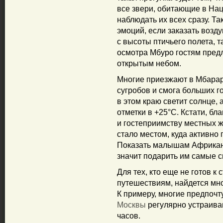
все звери, обитающие в На
наблюдать их всех сразу. Т
эмоций, если заказать возд
с высоты птичьего полета, т
осмотра Мбуро гостям пред
открытым небом.
Многие приезжают в Мбарар
сугробов и смога больших го
в этом краю светит солнце,
отметки в +25°C. Кстати, бл
и гостеприимству местных ж
стало местом, куда активно
Показать малышам Африкан
значит подарить им самые 
Для тех, кто еще не готов к
путешествиям, найдется мно
К примеру, многие предпочт
Москвы
регулярно устраиваю
часов.