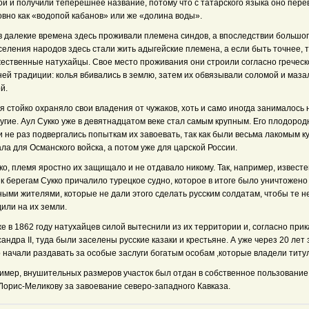
ой и получили теперешнее название, потому что с татарского языка оно пер
овно как «водопой кабанов» или же «долина воды».
в далекие времена здесь проживали племена синдов, а впоследствии большо
еления народов здесь стали жить адыгейские племена, а если быть точнее, 
жественные натухайцы. Свое место проживания они строили согласно греческ
ней традиции: колья вбивались в землю, затем их обвязывали соломой и маза
й.
 стойко охраняло свои владения от чужаков, хоть и само иногда занималось
угие. Аул Сукко уже в девятнадцатом веке стал самым крупным. Его плодоро
 не раз подвергались попыткам их завоевать, так как были весьма лакомым к
ла для Османского войска, а потом уже для царской России.
о, племя яростно их защищало и не отдавало никому. Так, например, известе
 к берегам Сукко причалило турецкое судно, которое в итоге было уничтожено
ыми жителями, которые не дали этого сделать русским солдатам, чтобы те н
или на их земли.
е в 1862 году натухайцев силой вытеснили из их территории и, согласно прик
андра ІІ, туда были заселены русские казаки и крестьяне. А уже через 20 лет
 начали раздавать за особые заслуги богатым особам ,которые владели титу
имер, внушительных размеров участок был отдан в собственное пользование
 Лорис-Меликову за завоевание северо-западного Кавказа.