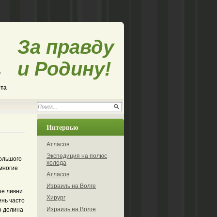
За правду
и Родину!
ета
Интервью
Атласов
Экспедиция на полюс
большого
холода
многие
Атласов
Израиль на Волге
ые ливни
Хирург
ень часто
Израиль на Волге
о долина