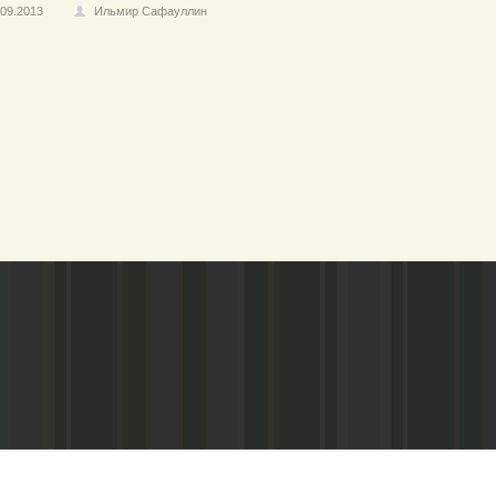
.09.2013
Ильмир Сафауллин
Адрес редакции:
Газета зарегистариорвана Министе