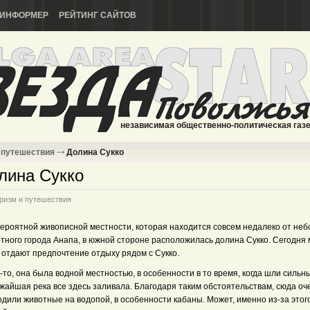
ИНФОРМЕР
РЕЙТИНГ САЙТОВ
независимая общественно-политическая газ
 путешествия
Долина Сукко
лина Сукко
ризм и путешествия
вероятной живописной местности, которая находится совсем недалеко от не
ртного города Анапа, в южной стороне расположилась долина Сукко. Сегодня 
 отдают предпочтение отдыху рядом с Сукко.
-то, она была водной местностью, в особенности в то время, когда шли сильн
жайшая река все здесь заливала. Благодаря таким обстоятельствам, сюда оч
дили животные на водопой, в особенности кабаны. Может, именно из-за этог