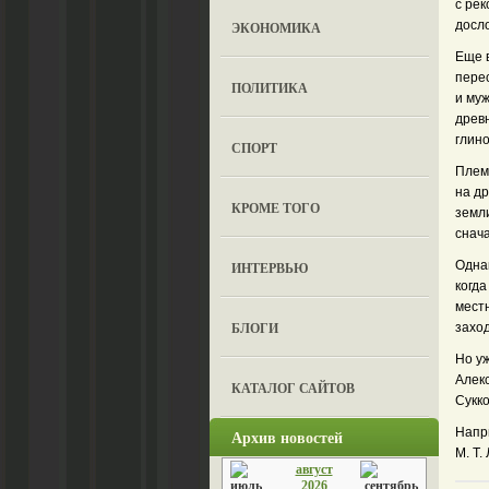
с рек
досл
ЭКОНОМИКА
Еще 
перес
ПОЛИТИКА
и му
древ
глино
СПОРТ
Племя
на др
КРОМЕ ТОГО
земли
снача
Однак
ИНТЕРВЬЮ
когда
местн
БЛОГИ
заход
Но уж
Алекс
КАТАЛОГ САЙТОВ
Сукко
Напр
Архив новостей
М. Т.
август
2026