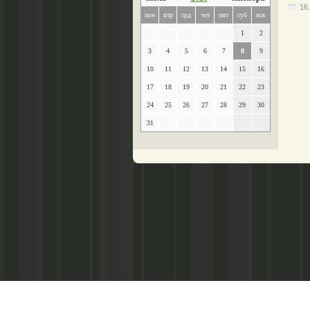
16
пон
втр
срд
чет
пят
суб
вск
1
2
3
4
5
6
7
8
9
10
11
12
13
14
15
16
17
18
19
20
21
22
23
24
25
26
27
28
29
30
31
Главный редактор