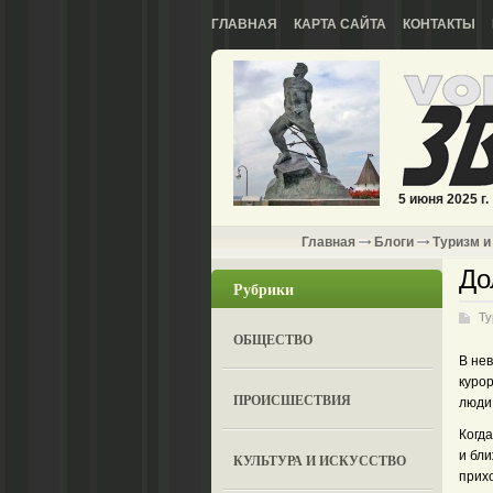
ГЛАВНАЯ
КАРТА САЙТА
КОНТАКТЫ
5 июня 2025 г.
Главная
Блоги
Туризм и
До
Рубрики
Ту
ОБЩЕСТВО
В не
куро
ПРОИСШЕСТВИЯ
люди
Когда
и бли
КУЛЬТУРА И ИСКУССТВО
прихо