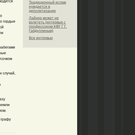
еводится
Традиционный ислам
нуждается в
деполитизации
го
Лайнер может не
то гордые
взлететь (интервью с
профессором КФУ Г.Г.
ой
Габдуллиным)
ли
Все интервью
 набегами
дные
усочком
н случай,
е
азу
 земли
лом.
 графу