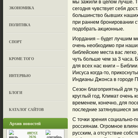
мы зажили в целом лучше. 
ЭКОНОМИКА
сегодня чувствует себя дос
большинство бывших наших 
при раннем бронировании ст
ПОЛИТИКА
подобрать акционные.
Иордания – будет лучшим ме
СПОРТ
очень необходимо при наши
библейские места вас легко
КРОМЕ ТОГО
чуть больше чем за 3 часа.
для всех нас книги – Библии
Иисуса когда-то, прикосну
ИНТЕРВЬЮ
Индианы Джонса в городе П
Сезон благоприятный для ту
БЛОГИ
круглый год. Климат очень
временем, конечно, для пос
КАТАЛОГ САЙТОВ
последние затянувшиеся зим
С точки зрения социально-п
Архив новостей
россиянам. Огромное влиян
август
русским, а отсутствие собст
2026