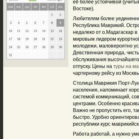
её более устойчивой (учит
пон
втр
срд
чет
пят
суб
вск
Востоке).
1
2
Любителям более уединенно
3
4
5
6
7
8
9
Республика Маврикий. Остр
10
11
12
13
14
15
16
недалеко от о.Мадагаскар 
мировым лидером курортной
17
18
19
20
21
22
23
молодежи, маловероятно усл
24
25
26
27
28
29
30
Девственная природа, чист
31
обслуживания высочайшего 
отпуску. Цены на
туры на м
чартерному рейсу из Москвы
Столица Маврикия Порт-Луи,
населения, напоминает хор
системой коммуникаций, со
центрами. Особенно красива
Важно не пропустить его, та
быстро. Удобно ориентирова
республики курс маврикийск
Работа работай, а нужно уме