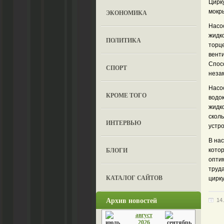
Цирк
мокр
ЭКОНОМИКА
Насос
жидк
ПОЛИТИКА
торц
вент
Спос
СПОРТ
неза
Насо
КРОМЕ ТОГО
водо
жидк
сколь
ИНТЕРВЬЮ
устр
В на
БЛОГИ
кото
опти
труд
КАТАЛОГ САЙТОВ
цирк
Архив новостей
14
август
2026