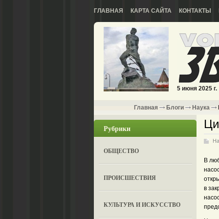
ГЛАВНАЯ
КАРТА САЙТА
КОНТАКТЫ
5 июня 2025 г.
Главная
Блоги
Наука
Ци
Рубрики
На
ОБЩЕСТВО
В лю
насо
ПРОИСШЕСТВИЯ
откр
в за
насо
КУЛЬТУРА И ИСКУССТВО
пред