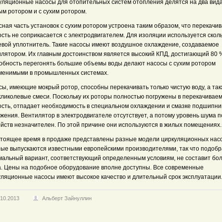
уляционные насосы для отопительных систем отопления делятся на два вида
ым ротором и с сухим ротором.
ная часть установок с сухим ротором устроена таким образом, что перекачи
ость не соприкасается с электродвигателем. Для изоляции используется ско
евой уплотнитель. Такие насосы имеют воздушное охлаждение, создаваемое
илятором. Их главным достоинством является высокий КПД, достигающий 80 
обность перегонять большие объемы воды делают насосы с сухим ротором
менимыми в промышленных системах.
сы, имеющие мокрый ротор, способны перекачивать только чистую воду, а та
кликолевые смеси. Поскольку их роторы полностью погружены в перекачивае
ость, отпадает необходимость в специальном охлаждении и смазке подшипни
жения. Вентилятор в электродвигателе отсутствует, а потому уровень шума 
ойств незначителен. По этой причине они используются в жилых помещениях.
стоящее время в продаже представлены разные модели циркуляционных насо
рые выпускаются известными европейскими производителями, так что подобр
мальный вариант, соответствующий определенным условиям, не составит бо
а. Цены на подобное оборудование вполне доступны. Все современные
уляционные насосы имеют высокое качество и длительный срок эксплуатации
.10.2013
Альберт Зайнуллин