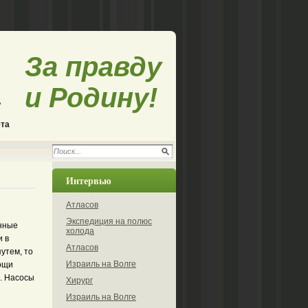
За правду
и Родину!
ета
Интервью
Атласов
Экспедиция на полюс
онные
холода
и в
Атласов
утем, то
Израиль на Волге
ощи
а. Насосы
Хирург
Израиль на Волге