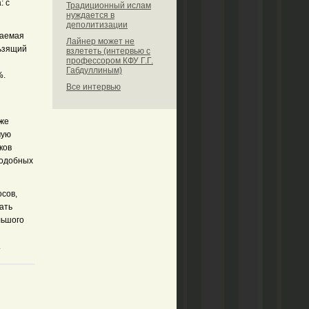
: с
Традиционный ислам
нуждается в
деполитизации
ваемая
Лайнер может не
льзящий
взлететь (интервью с
профессором КФУ Г.Г.
Габдуллиным)
%.
Все интервью
кже
мую
ков
подобных
сов,
ать
льшого
.