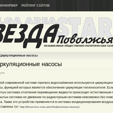
ИНФОРМЕР
РЕЙТИНГ САЙТОВ
независимая общественно-политическая газ
Циркуляционные насосы
ркуляционные насосы
ука
бой современной системе горячего водоснабжения используются циркуляци
сы, функцией которых является обеспечение циркуляции теплоносителя. Есл
ытых системах отопления перемещение жидкости происходит естественным п
крытых системах ее движение по радиаторным системам невозможно без пом
са. Также это устройство применяется в системах кондиционирования воздух
ставлены тут:
http://bt-service.com.ua/cirkuljacionnye-nasosy/
.