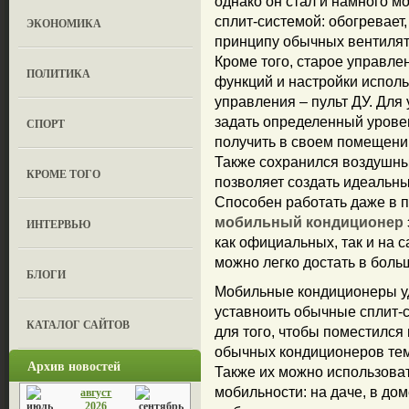
однако он стал и намного 
сплит-системой: обогревает
ЭКОНОМИКА
принципу обычных вентилят
Кроме того, старое управле
ПОЛИТИКА
функций и настройки исполь
управления – пульт ДУ. Для
задать определенный урове
СПОРТ
получить в своем помещении
Также сохранился воздушны
КРОМЕ ТОГО
позволяет создать идеальн
Способен работать даже в
мобильный кондиционер
ИНТЕРВЬЮ
как официальных, так и на 
можно легко достать в боль
БЛОГИ
Мобильные кондиционеры удо
уставноить обычные сплит-
КАТАЛОГ САЙТОВ
для того, чтобы поместился
обычных кондиционеров тем,
Архив новостей
Также их можно использовать
мобильности: на даче, в доме
август
2026