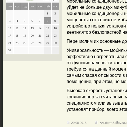
мобильные кондиционеры, дл
пон
втр
срд
чет
пят
суб
вск
уйдет не больше двух минут!
мобильные кондиционеры не
1
2
мощностью от своих не моб
3
4
5
6
7
8
9
устройство нельзя установи
10
11
12
13
14
15
16
вентилятор безлопастной н
17
18
19
20
21
22
23
Перечислим их основные до
24
25
26
27
28
29
30
Универсальность — мобильн
31
эффективно нагревать или 
от функциональности конкрет
требуется на данный момент
самым спасая от сырости в
помещение, при этом, не ме
Высокая скорость установк
кондиционер за считанные м
специалистом или вызывать 
установят прибор, всего это
20.08.2013
Альберт Зайнулли