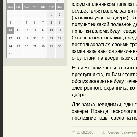
злоумышленником типа запи
пон
втр
срд
чет
пят
суб
вск
осуществляя взлом, бандит 
1
2
(на каком участке двери). В
3
4
5
6
7
8
9
получит никакой полезной д
попытки взлома будут сведе
10
11
12
13
14
15
16
Она не имеет скважин, след
17
18
19
20
21
22
23
воспользоваться своими тр
24
25
26
27
28
29
30
замки называются замки-не
31
отсутствия на двери, каких 
Если Вы намерены защитить
преступников, то Вам стоит
обслуживанию не будут очен
электронного охранника, ко
добро.
Для замка невидимки, един
хакеры. Правда, технологи
последние годы, свела на не
28.08.2013
Альберт Зайнулли