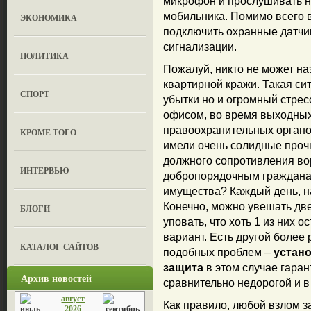
микрофон и прослушивать н
мобильника. Помимо всего 
ЭКОНОМИКА
подключить охранные датчик
сигнализации.
ПОЛИТИКА
Пожалуй, никто не может на
квартирной кражи. Такая си
СПОРТ
убытки но и огромный стрес
офисом, во время выходных
правоохранительных органо
КРОМЕ ТОГО
имели очень солидные прочн
должного сопротивления во
ИНТЕРВЬЮ
добропорядочным гражданам
имущества? Каждый день, на
Конечно, можно увешать две
БЛОГИ
уповать, что хоть 1 из них о
вариант. Есть другой более
КАТАЛОГ САЙТОВ
подобных проблем –
устано
защита
в этом случае гаран
Архив новостей
сравнительно недорогой и в
август
Как правило, любой взлом з
2026