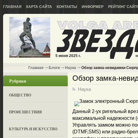
ГЛАВНАЯ
КАРТА САЙТА
КОНТАКТЫ
ИНФОРМЕР
РЕЙТИНГ САЙТ
5 июня 2025 г.
н
Главная
Блоги
Наука
Обзор замка-невидимки Сюрпр
Обзор замка-неви
Рубрики
Наука
ОБЩЕСТВО
Данный 2-ух ригельный вре
ПРОИСШЕСТВИЯ
максимальной надежности (
Управлять замком можно п
КУЛЬТУРА И ИСКУССТВО
(DTMF,SMS) или радио-брел