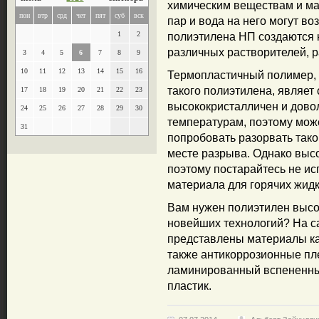
химическим веществам и ма
пон
втр
срд
чет
пят
суб
вск
пар и вода на него могут во
1
2
полиэтилена НП создаются 
различных растворителей, 
3
4
5
6
7
8
9
10
11
12
13
14
15
16
Термопластичный полимер, 
такого полиэтилена, являет
17
18
19
20
21
22
23
высококристалличен и довол
24
25
26
27
28
29
30
температурам, поэтому може
31
попробовать разорвать тако
месте разрыва. Однако выс
поэтому постарайтесь не ис
материала для горячих жидк
Вам нужен полиэтилен высо
новейших технологий? На са
представлены материалы как
также антикоррозионные пл
ламинированный вспененный
пластик.