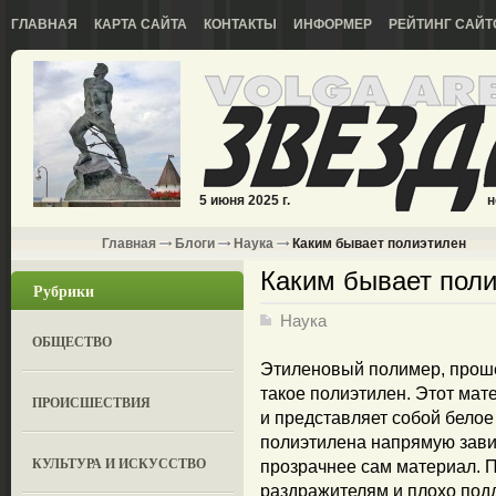
ГЛАВНАЯ
КАРТА САЙТА
КОНТАКТЫ
ИНФОРМЕР
РЕЙТИНГ САЙТ
5 июня 2025 г.
н
Главная
Блоги
Наука
Каким бывает полиэтилен
Каким бывает пол
Рубрики
Наука
ОБЩЕСТВО
Этиленовый полимер, проше
такое полиэтилен. Этот ма
ПРОИСШЕСТВИЯ
и представляет собой белое
полиэтилена напрямую зави
КУЛЬТУРА И ИСКУССТВО
прозрачнее сам материал. П
раздражителям и плохо под