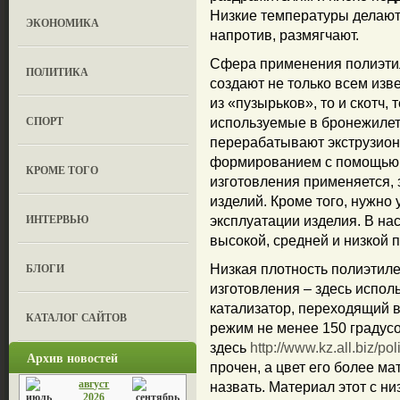
Низкие температуры делают
ЭКОНОМИКА
напротив, размягчают.
Сфера применения полиэтил
ПОЛИТИКА
создают не только всем изв
из «пузырьков», то и скотч,
СПОРТ
используемые в бронежилета
перерабатывают экструзион
формированием с помощью п
КРОМЕ ТОГО
изготовления применяется, 
изделий. Кроме того, нужно
ИНТЕРВЬЮ
эксплуатации изделия. В на
высокой, средней и низкой 
БЛОГИ
Низкая плотность полиэтил
изготовления – здесь испол
катализатор, переходящий в
КАТАЛОГ САЙТОВ
режим не менее 150 градусо
здесь
http://www.kz.all.biz/po
Архив новостей
прочен, а цвет его более ма
август
назвать. Материал этот с н
2026