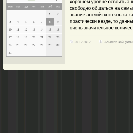
хорошем уровне освоить анг
пон
втр
срд
чет
пят
суб
вск
свободно общаться на самы
знание английского языка к
1
2
практически везде, то данн
3
4
5
6
7
8
9
очень значительное количес
10
11
12
13
14
15
16
17
18
19
20
21
22
23
26.12.2012
Альберт Зайнулли
24
25
26
27
28
29
30
31