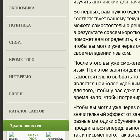
изучить
английский для на
ЭКОНОМИКА
Во-первых, вам нужно будет
соответствует вашему теку
ПОЛИТИКА
можете самостоятельно реши
в результате совсем коротк
поможет вам определить, в 
СПОРТ
чтобы вы могли уже через о
своем владении языком.
КРОМЕ ТОГО
После этого вы уже сможете
язык. При этом занятия для
ИНТЕРВЬЮ
самостоятельно выбрать то 
является наиболее удобным
для того, чтобы у вас даже
БЛОГИ
время на то, чтобы потрени
Чтобы вы могли уже через о
КАТАЛОГ САЙТОВ
значительный эффект от зан
разные методики обучения в
Архив новостей
продвигаться вперед, выпол
август
так и письменного. Так вы с
2026