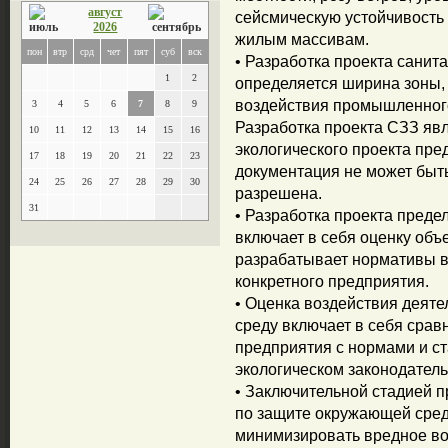
август
сейсмическую устойчивость 
2026
жилым массивам.
пон
втр
срд
чет
пят
суб
вск
• Разработка проекта санит
1
2
определяется ширина зоны,
воздействия промышленного
3
4
5
6
7
8
9
Разработка проекта СЗЗ яв
10
11
12
13
14
15
16
экологического проекта пре
17
18
19
20
21
22
23
документация не может быть
24
25
26
27
28
29
30
разрешена.
31
• Разработка проекта пред
включает в себя оценку об
разрабатывает нормативы в
конкретного предприятия.
• Оценка воздействия деят
среду включает в себя сра
предприятия с нормами и с
экологическом законодатель
• Заключительной стадией п
по защите окружающей сре
минимизировать вредное в