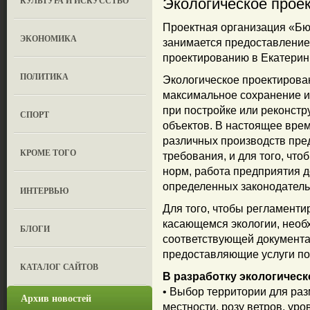
КУЛЬТУРА И ИСКУССТВО
Экологическое прое
Проектная организация «Бю
ЭКОНОМИКА
занимается предоставление
проектированию в Екатерин
ПОЛИТИКА
Экологическое проектирован
максимальное сохранение 
при постройке или реконст
СПОРТ
объектов. В настоящее вре
различных производств пре
КРОМЕ ТОГО
требования, и для того, чт
норм, работа предприятия 
определенных законодатель
ИНТЕРВЬЮ
Для того, чтобы регламенти
касающемся экологии, необ
БЛОГИ
соответствующей документа
предоставляющие услуги по
КАТАЛОГ САЙТОВ
В разработку экологическ
• Выбор территории для ра
Архив новостей
местности, розу ветров, уро