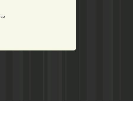
тво
рством по делам печати,
вых коммуникаций РТ.
58.
16060, для организаций - 16062.