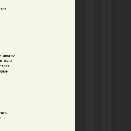
этот
у многие
нтры и
стоят
торые
удно,
е