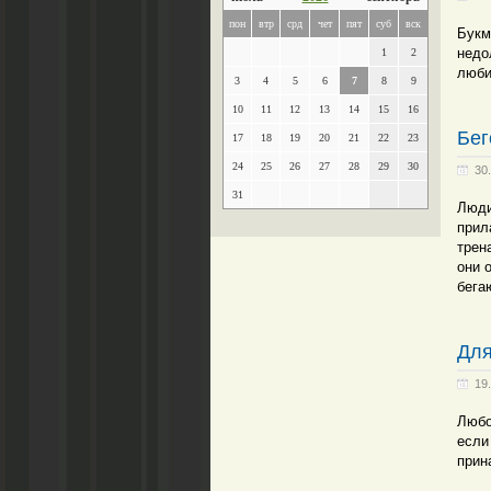
пон
втр
срд
чет
пят
суб
вск
Букм
недо
1
2
люби
3
4
5
6
7
8
9
10
11
12
13
14
15
16
Бег
17
18
19
20
21
22
23
24
25
26
27
28
29
30
30
31
Люди
прил
трен
они 
бега
Для
19
Любо
если
прин