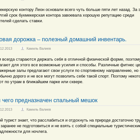
екерскую контору Леон основали всего чуть больше пяти лет назад. За 
лгий срок букмекерская контора завоевала хорошую репутацию среди
телей сделать ставки.
овая дорожка – полезный домашний инвентарь.
.12.2013
Камиль Валиев
 всегда стараются держать себя в отличной физической форме, поэтом
агают для этого все возможные усилия и способы. Различные фитнес це
ажерные залы предлагают свои услуги по спортивному направлению, но 
обычно дорого и не все могут позволить себе такой спорт. Поэтому неко
ют по утрам в ближайшем парке или сквере.
 чего предназначен спальный мешок
.12.2013
Камиль Валиев
й турист знает, что расслабиться и отдохнуть на природе достаточно тр
 заранее не подготовиться и не взять с собой специальные туристически
адлежности для ночлега.