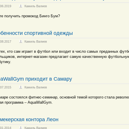
.06.2019
Камиль Валиев
те получить промокод Бинго Бум?
бенности спортивной одежды
.08.2017
Камиль Валиев
тех, кто сам играет в футбол или входит в число самых преданных фут
льщиков, интернет-магазин предлагает самую качественную футбольну
бутику.
aWallGym приходит в Самару
.07.2015
Камиль Валиев
маре состоялся фитнес-семинар, основной темой которого стала револ
ая программа – AquaWallGym.
мекерская контора Леон
.01.2014
Камиль Валиев