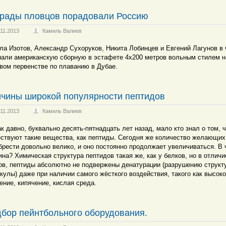
рады пловцов порадовали Россию
.11.2013
Камиль Валиев
ла Изотов, Александр Сухоруков, Никита Лобинцев и Евгений Лагунов в 
нали американскую сборную в эстафете 4x200 метров вольным стилем н
вом первенстве по плаванию в Дубае.
чины широкой популярности пептидов
.11.2013
Камиль Валиев
ак давно, буквально десять-пятнадцать лет назад, мало кто знал о том, 
ствуют такие вещества, как пептиды. Сегодня же количество желающих
брести довольно велико, и оно постоянно продолжает увеличиваться. В
ина? Химическая структура пептидов такая же, как у белков, но в отличи
ов, пептиды абсолютно не подвержены денатурации (разрушению структ
кулы) даже при наличии самого жёсткого воздействия, такого как высок
ение, кипячение, кислая среда.
бор пейнтбольного оборудования.