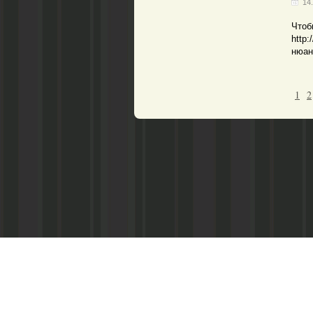
14
Чтоб
http:
нюан
1
2
Главный редактор
Рашит Ракипович Ахметов
Телефон: