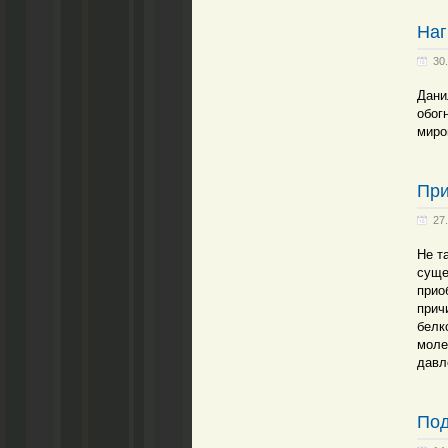
Наг
30
Дани
обог
миро
При
27
Не т
суще
прио
прич
белк
моле
давл
Под