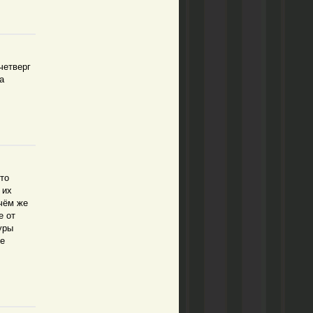
четверг
а
что
 их
 чём же
е от
уры
ое