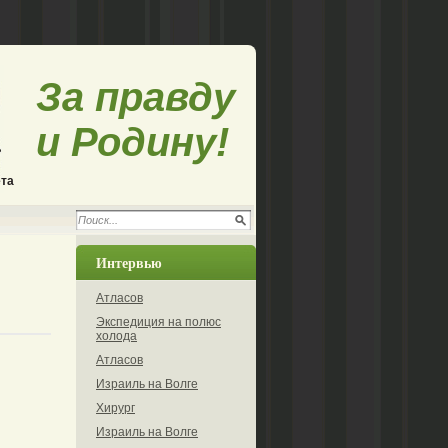
За правду
и Родину!
ета
Интервью
Атласов
Экспедиция на полюс
холода
Атласов
Израиль на Волге
Хирург
Израиль на Волге