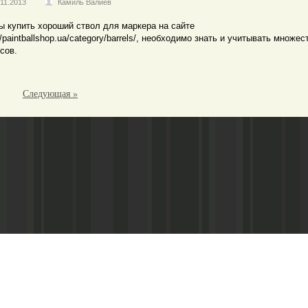
.11.2013
Камиль Валиев
ы купить хороший ствол для маркера на сайте
//paintballshop.ua/category/barrels/, необходимо знать и учитывать множес
сов.
Следующая »
Адрес редакции:
Газета зарегистариорвана Министе
420080, г. Казань, пр-т Ямашева, д. 24,
телерадиовещания и средств массо
к. 70
Свидетельство о регистрации № 07
е-mail:
volarst@mail.ru
Подписной индекс: для населения - 