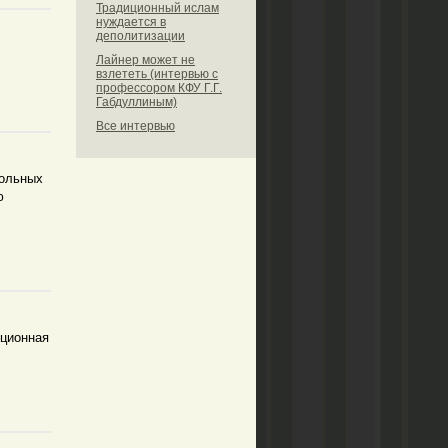
Традиционный ислам
нуждается в
деполитизации
Лайнер может не
взлететь (интервью с
профессором КФУ Г.Г.
Габдуллиным)
Все интервью
больных
ю
юционная