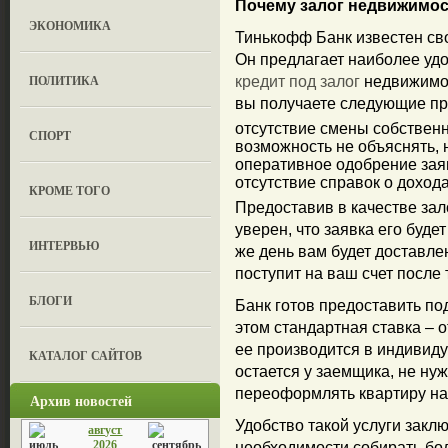
Почему залог недвижимос
ЭКОНОМИКА
Тинькофф Банк известен св
Он предлагает наиболее уд
ПОЛИТИКА
кредит под залог
недвижимос
вы получаете следующие п
отсутствие смены собственн
СПОРТ
возможность не объяснять, н
оперативное одобрение зая
отсутствие справок о дохода
КРОМЕ ТОГО
Предоставив в качестве зал
уверен, что заявка его буд
ИНТЕРВЬЮ
же день вам будет доставле
поступит на ваш счет после 
БЛОГИ
Банк готов предоставить под
этом стандартная ставка – о
ее производится в индивид
КАТАЛОГ САЙТОВ
остается у заемщика, не ну
переоформлять квартиру на
Архив новостей
Удобство такой услуги заклю
август
2026
необходимости собирать бо