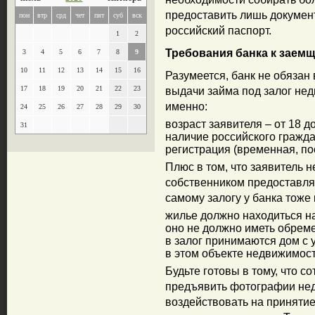
предоставить лишь докуме
пон
втр
срд
чет
пят
суб
вск
российский паспорт.
1
2
Требования банка к заем
3
4
5
6
7
8
9
10
11
12
13
14
15
16
Разумеется, банк не обязан
17
18
19
20
21
22
23
выдачи займа под залог нед
именно:
24
25
26
27
28
29
30
возраст заявителя – от 18 до
31
наличие российского гражда
регистрация (временная, по
Плюс в том, что заявитель 
собственником предоставля
самому залогу у банка тоже
жилье должно находиться на
оно не должно иметь обрем
в залог принимаются дом с у
в этом объекте недвижимос
Будьте готовы в тому, что с
предъявить фотографии нед
воздействовать на приняти