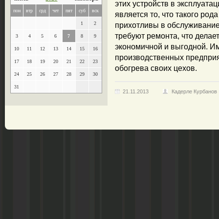
этих устройств в эксплуат
пон
втр
срд
чет
пят
суб
вск
является то, что такого ро
1
2
прихотливы в обслуживание,
требуют ремонта, что делае
3
4
5
6
7
8
9
экономичной и выгодной. И
10
11
12
13
14
15
16
производственных предпри
17
18
19
20
21
22
23
обогрева своих цехов.
24
25
26
27
28
29
30
31
21.11.2013
Кадерле Курбанов