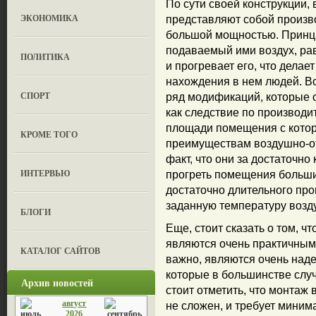
По сути своей конструкции,
ЭКОНОМИКА
представляют собой произв
большой мощностью. Принцип
подаваемый ими воздух, р
ПОЛИТИКА
и прогревает его, что дела
нахождения в нем людей. В
СПОРТ
ряд модификаций, которые 
как следствие по производит
площади помещения с котор
КРОМЕ ТОГО
преимуществам воздушно-от
факт, что они за достаточн
ИНТЕРВЬЮ
прогреть помещения больши
достаточно длительного пр
заданную температуру возд
БЛОГИ
Еще, стоит сказать о том, 
являются очень практичным
КАТАЛОГ САЙТОВ
важно, являются очень над
которые в большинстве случ
Архив новостей
стоит отметить, что монтаж
август
не сложен, и требует миним
2026