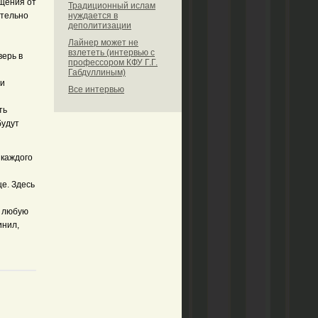
щения от
Традиционный ислам
ательно
нуждается в
деполитизации
Лайнер может не
взлететь (интервью с
верь в
профессором КФУ Г.Г.
Габдуллиным)
 и
Все интервью
ть
будут
 каждого
це. Здесь
и любую
инил,