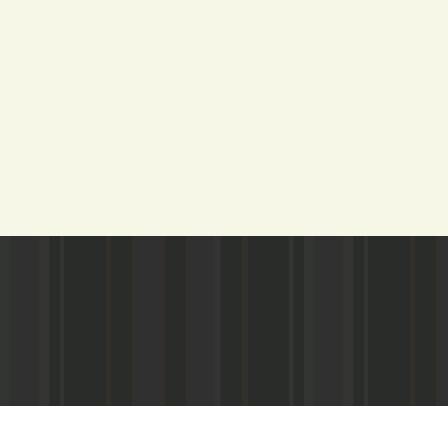
Адрес редакции:
Газета зарегистариорвана Министе