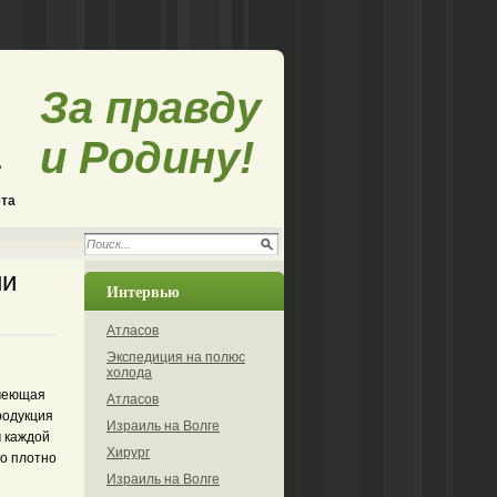
За правду
и Родину!
ета
ии
Интервью
Атласов
Экспедиция на полюс
холода
имеющая
Атласов
родукция
Израиль на Волге
м каждой
Хирург
ко плотно
Израиль на Волге