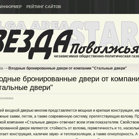
ИНФОРМЕР
РЕЙТИНГ САЙТОВ
независимая общественно-политическая газ
ка
Входные бронированные двери от компании "Стальные двери"
одные бронированные двери от компан
тальные двери"
ономика
ей входной дверью многим представляется мощная и крепкая конструкция, 
жные замки, петли, а также современную систему, препятствующую взлому. П
ской компании «Стальные двери» отвечает всем этим показателям. Свойство
рованной двери являются: стойкость от взлома, герметичность и то, насколь
гает конструкция, наличие звуко- и теплоизоляции, а также огнеупорность. А