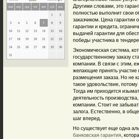
Другими словами, это гаран
пон
втр
срд
чет
пят
суб
вск
полностью выполнит свои об
1
2
заказчиком. Цена гарантии 
3
4
5
6
7
8
9
гарантии и кредита, ограни
10
11
12
13
14
15
16
выдачей гарантии для обесп
17
18
19
20
21
22
23
победы участника в тендере
24
25
26
27
28
29
30
Экономическая система, кот
31
государственному заказу с
компании. В связи с этим, 
желающие принять участие в
размещения заказа. Но не 
такое удовольствие, потому
Тогда им приходится изымат
деятельность производства,
компании. Стоит не забыват
залога. Естественно, в общ
шаг вперед.
Но существует еще одна аль
банковская гарантия
, котор