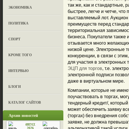
так же, как и стандартные, 
ЭКОНОМИКА
быстрее, легче и четче, чт
выставляемый лот. Аукцион
ПОЛИТИКА
преимуществ перед стандар
территориальная зависимост
бизнеса. Покупатели также 
СПОРТ
отзывается много желающих,
низкой цене. Электронные 
КРОМЕ ТОГО
конкуренции, в связи с этим
для участия в электронных 
ЭЦП для торгов
, т.е. элек
ИНТЕРВЬЮ
электронной подписи позво
даже в виртуальном мире.
БЛОГИ
Компании, которые не имею
поучаствовать в торгах, могу
КАТАЛОГ САЙТОВ
тендерный кредит/, который
может обеспечить заявку вс
Архив новостей
(торгах) без внедрения соб
заявке, не должна превышат
август
альтернативой такой услуги
2026