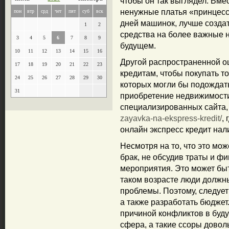
чтобы он так выглядел. Вме
ненужные платья «принцесс
пон
втр
срд
чет
пят
суб
вск
дней машинок, лучше создат
1
2
средства на более важные 
3
4
5
6
7
8
9
будущем.
10
11
12
13
14
15
16
Другой распространенной о
17
18
19
20
21
22
23
кредитам, чтобы покупать т
24
25
26
27
28
29
30
которых могли бы подождат
31
приобретение недвижимости
специализированных сайта,
zayavka-na-ekspress-kredit/
,
онлайн экспресс кредит на
Несмотря на то, что это мож
брак, не обсудив траты и ф
мероприятия. Это может быт
таком возрасте люди должн
проблемы. Поэтому, следует
а также разработать бюджет.
причиной конфликтов в буд
сфера, а такие ссоры довол