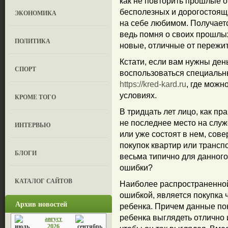
как не повторить прошлые 
бесполезных и дорогостоящ
ЭКОНОМИКА
на себе любимом. Получает
ведь помня о своих прошлы
ПОЛИТИКА
новые, отличные от пережит
Кстати, если вам нужны день
СПОРТ
воспользоваться специальн
https://kred-kard.ru
, где можн
условиях.
КРОМЕ ТОГО
В тридцать лет лицо, как пр
не последнее место на служ
ИНТЕРВЬЮ
или уже состоят в нем, сов
покупок квартир или трансп
БЛОГИ
весьма типично для данного 
ошибки?
КАТАЛОГ САЙТОВ
Наиболее распространенной
ошибкой, является покупка
Архив новостей
ребенка. Причем данные по
ребенка выглядеть отлично и
август
2026