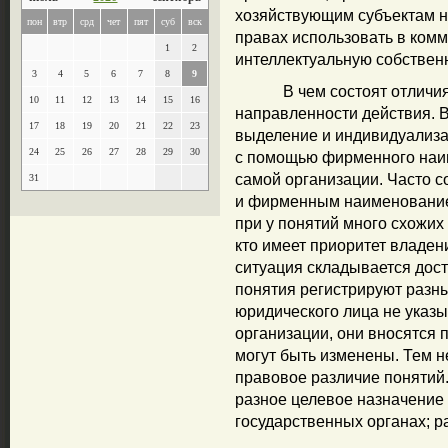
хозяйствующим субъектам н
пон
втр
срд
чет
пят
суб
вск
правах использовать в ком
1
2
интеллектуальную собствен
3
4
5
6
7
8
9
В чем состоят отличия по
10
11
12
13
14
15
16
направленности действия. 
17
18
19
20
21
22
23
выделение и индивидуализа
24
25
26
27
28
29
30
с помощью фирменного наи
самой организации. Часто с
31
и фирменным наименование
при у понятий много схожих
кто имеет приоритет владен
ситуация складывается доста
понятия регистрируют разны
юридического лица не указ
организации, они вносятся 
могут быть изменены. Тем н
правовое различие понятий
разное целевое назначение 
государственных органах; р