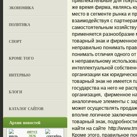
привлекательные для покупат
же время фирма, являясь ю
ЭКОНОМИКА
место в сегменте рынка и п
взаимодействуя с партнера
ПОЛИТИКА
самостоятельным хозяйству
применяется разнообразие м
товарный знак и фирменное
СПОРТ
неправильно понимать прав
понимать отличия одного от 
КРОМЕ ТОГО
к неправильному использо
интеллектуальной собственн
организации как юридическо
ИНТЕРВЬЮ
товарный знак не имеется п
государства на него не рас
БЛОГИ
организация, фирменное н
аналогичные элементы с за
может осуществлять продажу
КАТАЛОГ САЙТОВ
вполне логичное заключение
товарный знак, подробност
Архив новостей
найти на сайте http://www.tm-r
август
Кроме этого, правильное по
2026