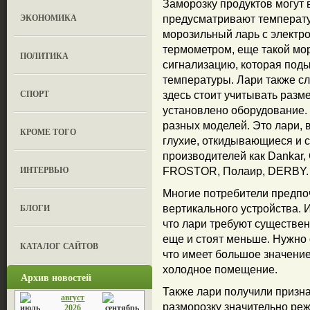
Заморозку продуктов могут
ЭКОНОМИКА
предусматривают температу
морозильный ларь с электр
термометром, еще такой мо
ПОЛИТИКА
сигнализацию, которая под
температуры. Лари также сл
СПОРТ
здесь стоит учитывать разм
установлено оборудование.
разных моделей. Это лари, 
КРОМЕ ТОГО
глухие, откидывающиеся и 
производителей как Dankar, Car
ИНТЕРВЬЮ
FROSTOR, Полаир, DERBY. 
Многие потребители предпо
БЛОГИ
вертикального устройства. 
что лари требуют существен
еще и стоят меньше. Нужно 
КАТАЛОГ САЙТОВ
что имеет большое значение
холодное помещение.
Архив новостей
Также лари получили призна
август
разморозку значительно реж
2026