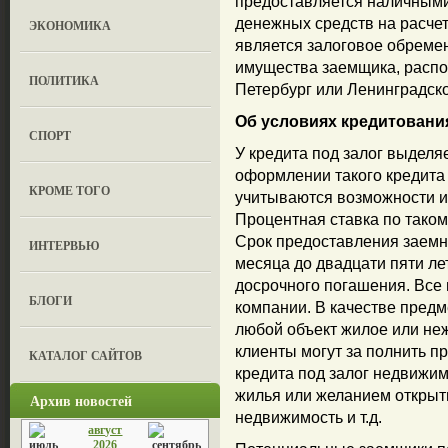
предоставляется наличными
денежных средств на расчет
ЭКОНОМИКА
является залоговое обреме
имущества заемщика, распо
ПОЛИТИКА
Петербург или Ленинградско
Об условиях кредитовани
СПОРТ
У кредита под залог выделя
оформлении такого кредита
КРОМЕ ТОГО
учитываются возможности и
Процентная ставка по таком
Срок предоставления заемны
ИНТЕРВЬЮ
месяца до двадцати пяти ле
досрочного погашения. Все
БЛОГИ
компании. В качестве предм
любой объект жилое или не
клиенты могут за полнить 
КАТАЛОГ САЙТОВ
кредита под залог недвижи
жилья или желанием открыт
Архив новостей
недвижимость и т.д.
август
2026