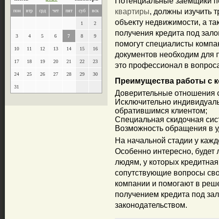
Потенциальные заемщики пе
квартиры
, должны изучить 
пон
втр
срд
чет
пят
суб
вск
объекту недвижимости, а та
1
2
получения кредита под зало
3
4
5
6
7
8
9
помогут специалисты компан
10
11
12
13
14
15
16
документов необходим для 
17
18
19
20
21
22
23
это профессионал в вопрос
24
25
26
27
28
29
30
Преимущества работы с 
31
Доверительные отношения 
Исключительно индивидуал
обратившимся клиентом;
Специальная скидочная сис
Возможность обращения в 
На начальной стадии у кажд
Особенно интересно, будет
людям, у которых кредитная
сопутствующие вопросы св
компании и помогают в реше
получением кредита под зал
законодательством.