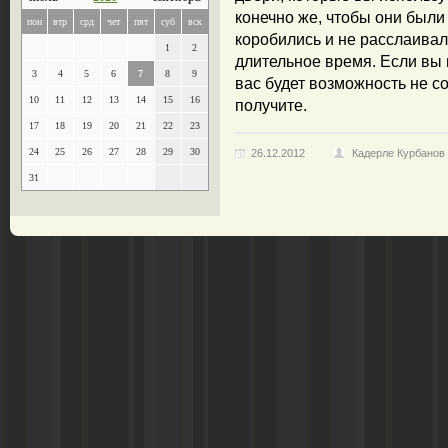
конечно же, чтобы они были
пон
втр
срд
чет
пят
суб
вск
коробились и не расслаивал
1
2
длительное время. Если вы 
3
4
5
6
7
8
9
вас будет возможность не со
10
11
12
13
14
15
16
получите.
17
18
19
20
21
22
23
24
25
26
27
28
29
30
26.12.2012
Кадерле Курбанов
31