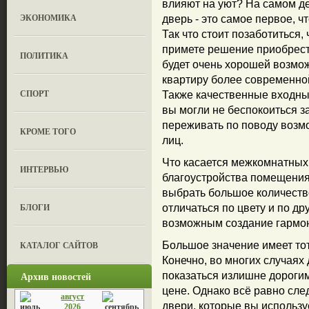
влияют на уют? На самом дел
ЭКОНОМИКА
дверь - это самое первое, ч
Так что стоит позаботиться
примете решение приобрес
ПОЛИТИКА
будет очень хорошей возмож
квартиру более современно
СПОРТ
Также качественные входны
вы могли не беспокоиться з
переживать по поводу возм
КРОМЕ ТОГО
лиц.
Что касается межкомнатных 
ИНТЕРВЬЮ
благоустройства помещени
выбрать большое количеств
БЛОГИ
отличаться по цвету и по др
возможным создание гармо
КАТАЛОГ САЙТОВ
Большое значение имеет тот
Конечно, во многих случаях
Архив новостей
показаться излишне дорогим
цене. Однако всё равно сле
август
двери, которые вы использу
2026