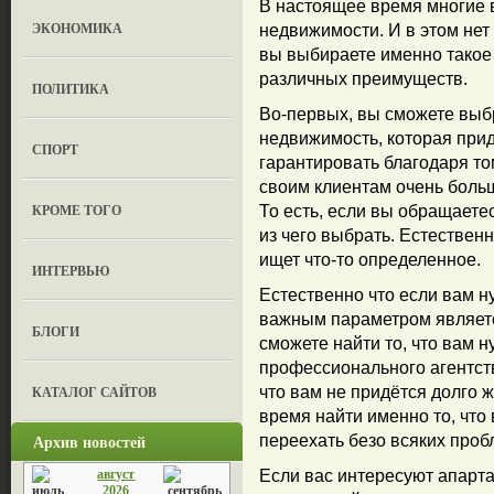
В настоящее время многие в
ЭКОНОМИКА
недвижимости. И в этом нет
вы выбираете именно такое а
различных преимуществ.
ПОЛИТИКА
Во-первых, вы сможете выб
недвижимость, которая при
СПОРТ
гарантировать благодаря том
своим клиентам очень боль
КРОМЕ ТОГО
То есть, если вы обращаетес
из чего выбрать. Естественн
ищет что-то определенное.
ИНТЕРВЬЮ
Естественно что если вам н
важным параметром являетс
БЛОГИ
сможете найти то, что вам 
профессионального агентст
КАТАЛОГ САЙТОВ
что вам не придётся долго ж
время найти именно то, что 
Архив новостей
переехать безо всяких проб
август
Если вас интересуют апарта
2026