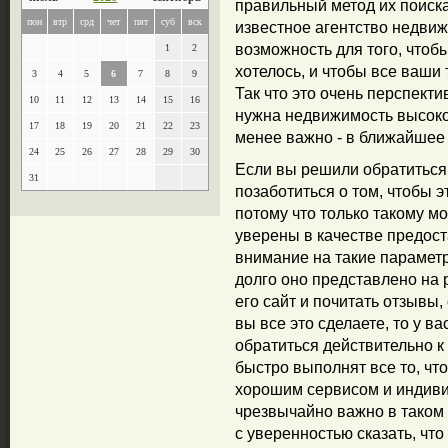
правильный метод их поиска
пон
втр
срд
чет
пят
суб
вск
известное агентство недвижи
возможность для того, чтоб
1
2
хотелось, и чтобы все ваши
3
4
5
6
7
8
9
Так что это очень перспекти
10
11
12
13
14
15
16
нужна недвижимость высоког
17
18
19
20
21
22
23
менее важно - в ближайшее
24
25
26
27
28
29
30
Если вы решили обратиться 
31
позаботиться о том, чтобы э
потому что только такому м
уверены в качестве предост
внимание на такие параметры
долго оно представлено на 
его сайт и почитать отзывы
вы все это сделаете, то у в
обратиться действительно к
быстро выполнят все то, что
хорошим сервисом и индиви
чрезвычайно важно в таком 
с уверенностью сказать, чт