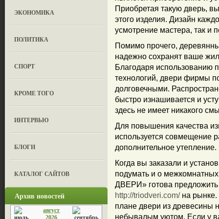
Приобретая такую дверь, в
ЭКОНОМИКА
этого изделия. Дизайн кажд
усмотрение мастера, так и п
ПОЛИТИКА
Помимо прочего, деревянны
надежно сохранят ваше жил
СПОРТ
Благодаря использованию 
технологий, двери фирмы п
долговечными. Распростран
КРОМЕ ТОГО
быстро изнашивается и усту
здесь не имеет никакого см
ИНТЕРВЬЮ
Для повышения качества из
используется совмещение р
БЛОГИ
дополнительное утепление.
Когда вы заказали и устано
КАТАЛОГ САЙТОВ
подумать и о межкомнатных
ДВЕРИ» готова предложить
Архив новостей
http://triodveri.com/
на рынке.
плане двери из древесины
август
небывалым уютом. Если у в
2026