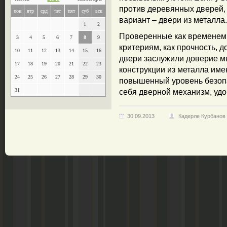
против деревянных дверей,
пон
втр
срд
чет
пят
суб
вск
вариант – двери из металла.
1
2
Проверенные как временем,
3
4
5
6
7
8
9
критериям, как прочность, 
10
11
12
13
14
15
16
двери заслужили доверие мн
17
18
19
20
21
22
23
конструкции из металла им
24
25
26
27
28
29
30
повышенный уровень безоп
31
себя дверной механизм, удо
30.09.2013
Кадерле Курбанов