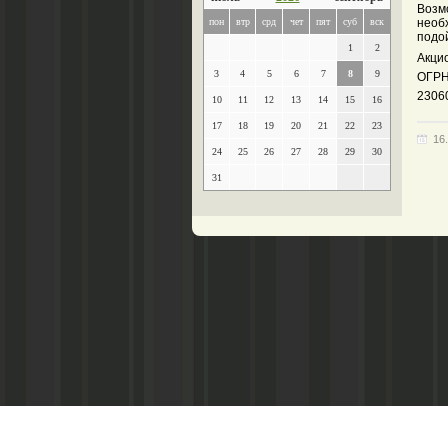
Возмо
пон
втр
срд
чет
пят
суб
вск
необ
подой
1
2
Акци
3
4
5
6
7
8
9
ОГРН
23060
10
11
12
13
14
15
16
17
18
19
20
21
22
23
16
24
25
26
27
28
29
30
31
Главный редактор