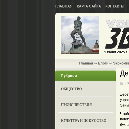
ГЛАВНАЯ
КАРТА САЙТА
КОНТАКТЫ
5 июня 2025 г.
Главная
Блоги
Экономи
Де
Рубрики
Эк
ОБЩЕСТВО
Дебе
упра
ПРОИСШЕСТВИЯ
Этим 
Чтобы
поня
КУЛЬТУРА И ИСКУССТВО
бухга