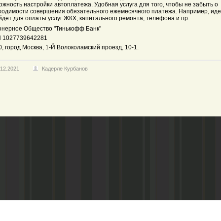
жность настройки автоплатежа. Удобная услуга для того, чтобы не забыть о
ходимости совершения обязательного ежемесячного платежа. Например, ид
дет для оплаты услуг ЖКХ, капитального ремонта, телефона и пр.
онерное Общество "Тинькофф Банк"
 1027739642281
, город Москва, 1-Й Волоколамский проезд, 10-1.
.12.2021
Кадерле Курбанов
Адрес редакции:
Газета зарегистариорвана Министе