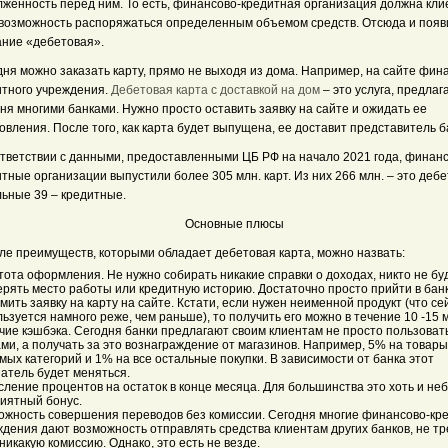
лженность перед ним. То есть, финансово-кредитная организация должна кли
 возможность распоряжаться определенным объемом средств. Отсюда и появ
ание «дебетовая».
ня можно заказать карту, прямо не выходя из дома. Например, на сайте фин
итного учреждения.
Дебетовая карта с доставкой на дом
– это услуга, предла
ня многими банками. Нужно просто оставить заявку на сайте и ожидать ее
овления. После того, как карта будет выпущена, ее доставит представитель б
ответствии с данными, предоставленными ЦБ РФ на начало 2021 года, финанс
тные организации выпустили более 305 млн. карт. Из них 266 млн. – это дебе
льные 39 – кредитные.
Основные плюсы
сле преимуществ, которыми обладает дебетовая карта, можно назвать:
ота оформления. Не нужно собирать никакие справки о доходах, никто не бу
ерять место работы или кредитную историю. Достаточно просто прийти в бан
ить заявку на карту на сайте. Кстати, если нужен неименной продукт (что се
ьзуется намного реже, чем раньше), то получить его можно в течение 10 -15 
чие кэшбэка. Сегодня банки предлагают своим клиентам не просто пользоват
ми, а получать за это вознаграждение от магазинов. Например, 5% на товары
ых категорий и 1% на все остальные покупки. В зависимости от банка этот
атель будет меняться.
ление процентов на остаток в конце месяца. Для большинства это хоть и не
риятный бонус.
ожность совершения переводов без комиссии. Сегодня многие финансово-кр
ждения дают возможность отправлять средства клиентам других банков, не тр
никакую комиссию. Однако, это есть не везде.