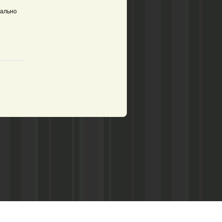
еально
рством по делам печати,