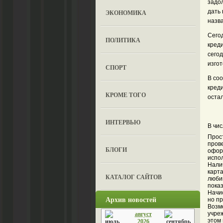
задо
дать
ЭКОНОМИКА
назв
Сегод
ПОЛИТИКА
кред
сегод
изгот
СПОРТ
В со
креди
КРОМЕ ТОГО
оста
ИНТЕРВЬЮ
В чи
Прост
пров
БЛОГИ
оформ
испол
Нали
карта
КАТАЛОГ САЙТОВ
любим
показ
Начис
Архив новостей
но п
Возм
учре
август
этом 
2026