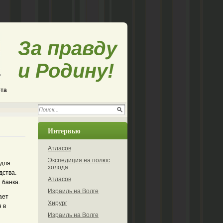
За правду
и Родину!
ета
Интервью
Атласов
Экспедиция на полюс
 для
холода
дства.
Атласов
 банка.
Израиль на Волге
ает
Хирург
 в
Израиль на Волге