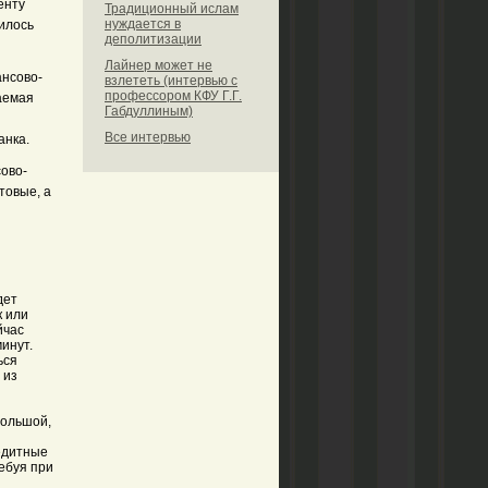
енту
Традиционный ислам
нуждается в
илось
деполитизации
Лайнер может не
ансово-
взлететь (интервью с
профессором КФУ Г.Г.
гаемая
Габдуллиным)
Все интервью
анка.
ово-
товые, а
дет
к или
йчас
минут.
ься
 из
большой,
едитные
ебуя при