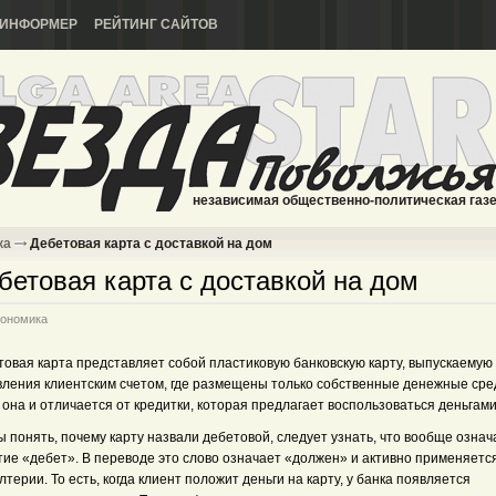
ИНФОРМЕР
РЕЙТИНГ САЙТОВ
независимая общественно-политическая газ
ка
Дебетовая карта с доставкой на дом
бетовая карта с доставкой на дом
ономика
товая карта представляет собой пластиковую банковскую карту, выпускаемую
вления клиентским счетом, где размещены только собственные денежные сре
она и отличается от кредитки, которая предлагает воспользоваться деньгами
 понять, почему карту назвали дебетовой, следует узнать, что вообще означ
тие «дебет». В переводе это слово означает «должен» и активно применяется
лтерии. То есть, когда клиент положит деньги на карту, у банка появляется