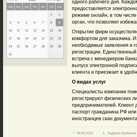
одного рабочего дня. Каждо
пон
втр
срд
чет
пят
суб
вск
предоставляется электронн
режиме онлайн, в том числе
1
2
орган, что позволяет избежа
3
4
5
6
7
8
9
10
11
12
13
14
15
16
Открытие фирм осуществляе
комфортом для заказчика. 
17
18
19
20
21
22
23
необходимые заявления и г
24
25
26
27
28
29
30
регистрации. Единственный р
31
встреча с менеджером банк
выпуск электронной подпис
клиента и приезжает в удобн
О видах услуг
Специалисты компании помо
регистрируют физических л
предпринимателей. Клиент 
паспорт гражданина РФ или
иностранцев скан документ
08.06.2022
Кадерле Курбанов