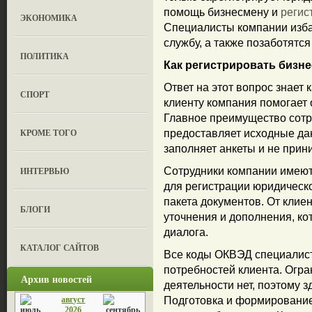
помощь бизнесмену и
регис
ЭКОНОМИКА
Специалисты компании изба
службу, а также позаботятся
ПОЛИТИКА
Как регистрировать бизн
Ответ на этот вопрос знает
СПОРТ
клиенту компания помогает
Главное преимущество сотру
КРОМЕ ТОГО
предоставляет исходные дан
заполняет анкеты и не прин
ИНТЕРВЬЮ
Сотрудники компании имеют
для регистрации юридическ
пакета документов. От клие
БЛОГИ
уточнения и дополнения, ко
диалога.
КАТАЛОГ САЙТОВ
Все коды ОКВЭД специалист
потребностей клиента. Огра
Архив новостей
деятельности нет, поэтому з
август
Подготовка и формирование
2026