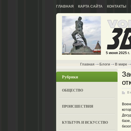
ГЛАВНАЯ
КАРТА САЙТА
КОНТАКТЫ
5 июня 2025 г.
Главная
Блоги
В мире
За
Рубрики
от
ОБЩЕСТВО
В 
Воен
ПРОИСШЕСТВИЯ
кото
Досуд
базе
КУЛЬТУРА И ИСКУССТВО
безо