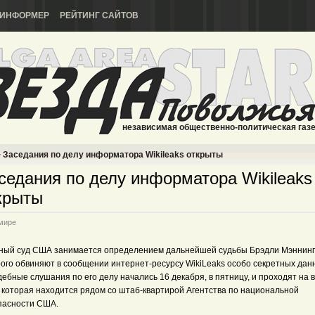
ИНФОРМЕР
РЕЙТИНГ САЙТОВ
независимая общественно-политическая газ
Заседания по делу информатора Wikileaks открыты
седания по делу информатора Wikileaks
крыты
мире
ный суд США занимается определением дальнейшей судьбы Брэдли Мэннинг
рого обвиняют в сообщении интернет-ресурсу WikiLeaks особо секретных дан
ебные слушания по его делу начались 16 декабря, в пятницу, и проходят на 
, которая находится рядом со штаб-квартирой Агентства по национальной
пасности США.