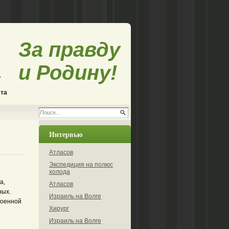
За правду
и Родину!
ета
Интервью
Атласов
Экспедиция на полюс
холода
а,
Атласов
ных.
Израиль на Волге
военной
Хирург
Израиль на Волге