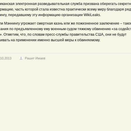
иканская электронная разведывательная служба призвана оберегать секрет
рмацию, часть которой стала известна практически всему миру благодаря ря
ингу, передавшему эту информацию организации WikiLeaks.
ли Мэннингу угрожает смертная казнь или же пожизненное заключение – так
зания по предъявленному ему военным судом тяжкому обвинению «за содейс
». Отметим, что, по словам пресс-службы правительства США, они не будут
аивать на применении именно высшей меры к обвиняемому.
.10.2013
Рашит Имаев