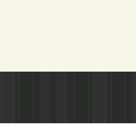
Адрес редакции:
Газета зарегистариорвана Министе