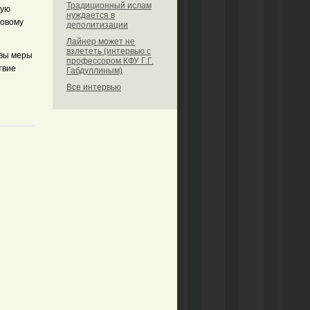
Традиционный ислам
ную
нуждается в
довому
деполитизации
Лайнер может не
взлететь (интервью с
овы меры
профессором КФУ Г.Г.
твие
Габдуллиным)
Все интервью