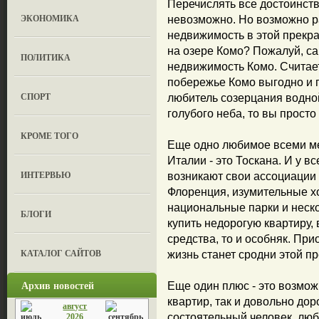
Перечислять все достоинства
ЭКОНОМИКА
невозможно. Но возможно ра
недвижимость в этой прекра
на озере Комо? Пожалуй, са
ПОЛИТИКА
недвижимость Комо. Считает
побережье Комо выгодно и 
СПОРТ
любитель созерцания водной
голубого неба, то вы прост
КРОМЕ ТОГО
Еще одно любимое всеми ме
Италии - это Тоскана. И у в
ИНТЕРВЬЮ
возникают свои ассоциации
Флоренция, изумительные х
национальные парки и неск
БЛОГИ
купить недорогую квартиру,
средства, то и особняк. Пр
КАТАЛОГ САЙТОВ
жизнь станет сродни этой п
Архив новостей
Еще один плюс - это возмож
квартир, так и довольно до
август
состоятельный человек, люб
2026