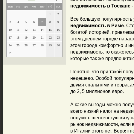
недвижимость в Тоскане
-
пон
втр
срд
чет
пят
суб
вск
1
2
Все большую популярность 
3
4
5
6
7
8
9
недвижимость в Риме
. Ст
10
11
12
13
14
15
16
богатой историей, привлека
17
18
19
20
21
22
23
этом древнем городе нарасх
этом городе комфортно и ин
24
25
26
27
28
29
30
недвижимость, то окажетесь
31
которые так же предпочитаю
Понятно, что при такой поп
недешево. Особой популярн
двумя спальнями и террасам
до 2, 5 миллионов евро.
А какие выгоды можно полу
всего низкий налог на недв
получить шенгенскую визу н
рынок недвижимости, если в
в Италии этого нет. Вероятно