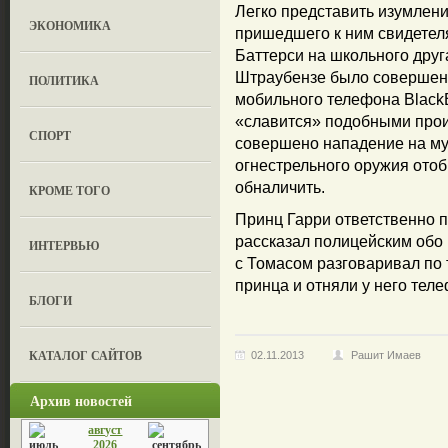
Легко представить изумлен
ЭКОНОМИКА
пришедшего к ним свидетеля
Баттерси на школьного друг
Штраубензе было совершен
ПОЛИТИКА
мобильного телефона BlackBe
«славится» подобными прои
СПОРТ
совершено нападение на муж
огнестрельного оружия отоб
обналичить.
КРОМЕ ТОГО
Принц Гарри ответственно п
рассказал полицейским обо 
ИНТЕРВЬЮ
с Томасом разговаривал по 
принца и отняли у него теле
БЛОГИ
КАТАЛОГ САЙТОВ
02.11.2013
Рашит Имаев
Архив новостей
август
2026