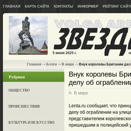
ГЛАВНАЯ
КАРТА САЙТА
КОНТАКТЫ
ИНФОРМЕР
РЕЙТИНГ САЙТ
5 июня 2025 г.
н
Главная
Блоги
В мире
Внук королевы Британии дал 
Внук королевы Бри
Рубрики
делу об ограблени
ОБЩЕСТВО
В мире
Lenta.ru сообщает, что при
ПРОИСШЕСТВИЯ
делу об ограблении на улиц
представителем королевско
КУЛЬТУРА И ИСКУССТВО
пришедшим в полицейский у