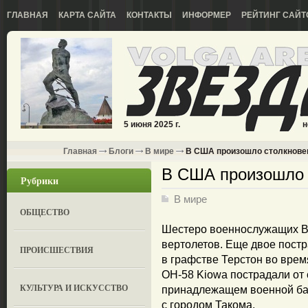
ГЛАВНАЯ
КАРТА САЙТА
КОНТАКТЫ
ИНФОРМЕР
РЕЙТИНГ САЙТ
5 июня 2025 г.
н
Главная
Блоги
В мире
В США произошло столкнове
В США произошло 
Рубрики
В мире
ОБЩЕСТВО
Шестеро военнослужащих В
вертолетов. Еще двое постр
ПРОИСШЕСТВИЯ
в графстве Терстон во вре
OH-58 Kiowa пострадали от 
КУЛЬТУРА И ИСКУССТВО
принадлежащем военной ба
с городом Такома.