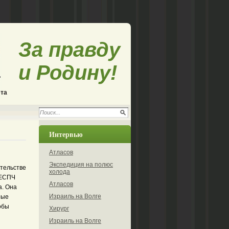
За правду
и Родину!
ета
Интервью
Атласов
Экспедиция на полюс
тельстве
холода
 ЕСПЧ
Атласов
а. Она
Израиль на Волге
рые
обы
Хирург
Израиль на Волге