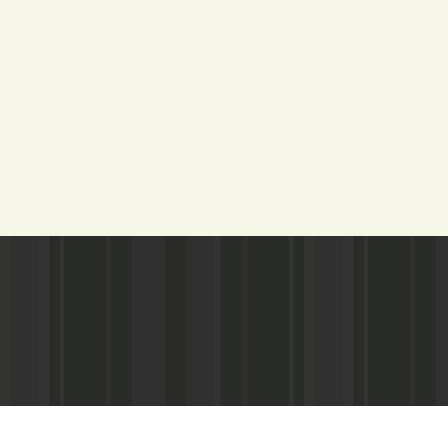
Адрес редакции:
Газета зарегистариорвана Министе