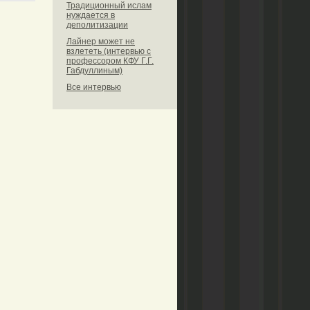
Традиционный ислам
нуждается в
деполитизации
Лайнер может не
взлететь (интервью с
профессором КФУ Г.Г.
Габдуллиным)
Все интервью