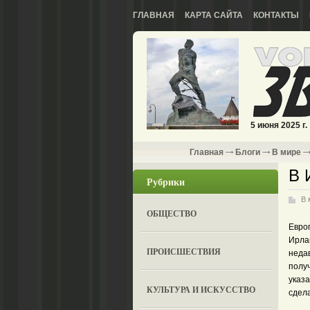
ГЛАВНАЯ
КАРТА САЙТА
КОНТАКТЫ
5 июня 2025 г.
Главная
Блоги
В мире
В 
Рубрики
В 
ОБЩЕСТВО
Евро
Ирла
ПРОИСШЕСТВИЯ
недав
получ
указа
КУЛЬТУРА И ИСКУССТВО
сдела