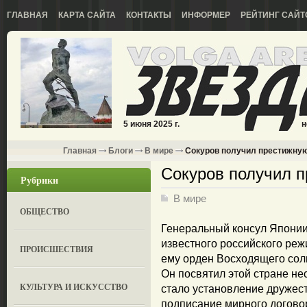
ГЛАВНАЯ
КАРТА САЙТА
КОНТАКТЫ
ИНФОРМЕР
РЕЙТИНГ САЙТ
5 июня 2025 г.
н
Главная
Блоги
В мире
Сокуров получил престижную
Сокуров получил 
Рубрики
В мире
ОБЩЕСТВО
Генеральный консул Японии
известного российского реж
ПРОИСШЕСТВИЯ
ему орден Восходящего солн
Он посвятил этой стране н
КУЛЬТУРА И ИСКУССТВО
стало установление дружес
подписание мирного догово