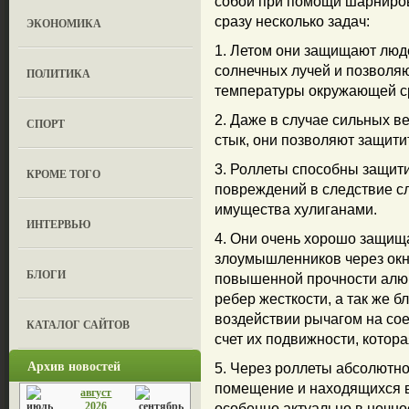
собой при помощи шарниров
сразу несколько задач:
ЭКОНОМИКА
1. Летом они защищают люд
солнечных лучей и позволя
ПОЛИТИКА
температуры окружающей ср
2. Даже в случае сильных в
СПОРТ
стык, они позволяют защити
3. Роллеты способны защит
КРОМЕ ТОГО
повреждений в следствие с
имущества хулиганами.
ИНТЕРВЬЮ
4. Они очень хорошо защищ
злоумышленников через окна
БЛОГИ
повышенной прочности алюм
ребер жесткости, а так же б
воздействии рычагом на сое
КАТАЛОГ САЙТОВ
счет их подвижности, котор
Архив новостей
5. Через роллеты абсолютно
помещение и находящихся в 
август
2026
особенно актуально в ночно