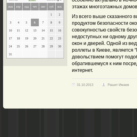
этажах многоэтажных домов
пон
втр
срд
чет
пят
суб
вск
1
2
Из всего выше сказанного в
продуктом безопасности око
3
4
5
6
7
8
9
совокупностью свойств без
10
11
12
13
14
15
16
недоступных ни одному дру
17
18
19
20
21
22
23
окон и дверей. Одной из ве
24
25
26
27
28
29
30
роллеты в Киеве, является “
31
довольствием помогут подо
обратившемуся к ним посре
интернет.
31.10.2013
Рашит Имаев