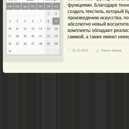
функциями. Благодаря техн
пон
втр
срд
чет
пят
суб
вск
создать текстиль, который 
1
2
произведению искусства, по
3
4
5
6
7
8
9
абсолютно новый восхитите
10
11
12
13
14
15
16
комплекты обладают реалис
гаммой, а также имеют нев
17
18
19
20
21
22
23
24
25
26
27
28
29
30
31.10.2013
Рашит Имаев
31