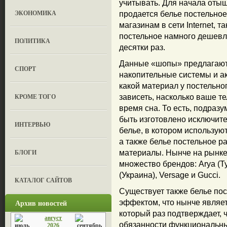
учитывать. Для начала отыщ
ЭКОНОМИКА
продается белье постельное
магазинам в сети Internet, 
постельное намного дешевле
ПОЛИТИКА
десятки раз.
Данные «шопы» предлагают 
СПОРТ
накопительные системы и ак
какой материал у постельног
КРОМЕ ТОГО
зависеть, насколько ваше т
время сна. То есть, подраз
быть изготовлено исключите
ИНТЕРВЬЮ
белье, в котором используют
а также белье постельное р
БЛОГИ
материалы. Нынче на рынке 
множество брендов: Arya (Ту
(Украина), Versage и Gucci.
КАТАЛОГ САЙТОВ
Существует также белье по
Архив новостей
эффектом, что нынче являе
который раз подтверждает, ч
август
обязанности функциональны
2026