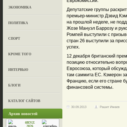
Еврокомиссии.
ЭКОНОМИКА
Депутатские группы раскри
премьер-министр Дэвид Кэ
на прошлой неделе, не под
ПОЛИТИКА
Жозе Мануэл Баррозу и рук
Ромпей выступили с призывом
СПОРТ
стран 26 выступили за прис
успех.
КРОМЕ ТОГО
12 декабря британский пре
позицию относительно вопр
Евросоюза, который обсужд
ИНТЕРВЬЮ
там саммита ЕС. Кэмерон за
Францию, если его стране б
БЛОГИ
финансовой системы.
КАТАЛОГ САЙТОВ
30.09.2013
Рашит Имаев
Архив новостей
август
2026