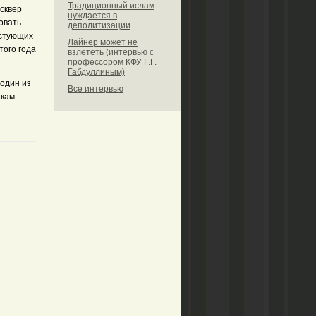
Традиционный ислам
 сквер
нуждается в
овать
деполитизации
естующих
Лайнер может не
того года
взлететь (интервью с
профессором КФУ Г.Г.
Габдуллиным)
один из
Все интервью
икам