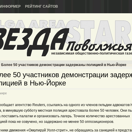
ИНФОРМЕР
РЕЙТИНГ САЙТОВ
независимая общественно-политическая газ
Более 50 участников демонстрации задержаны полицией в Нью-Йорке
лее 50 участников демонстрации задер
лицией в Нью-Йорке
мире
ообщает агентство Reuters, ссылаясь на одного из членов гильдии адвокатов 
а, в минувшую субботу местная полиция арестовала более 50 человек. Они п
 поставить палатки и организовать лагерь. Точное количество арестованных
цией пока не озвучено, но задержано не менее 50 оппозиционеров.
тники движения «Оккупируй Уолл-стрит», не обращаясь за санкцией к предст