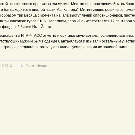
ской власти, снова организовали митинг. Местом его проведения был выбран
те (он находится в нижней части Манхэттена). Митингующие решили ознамен
м образом три месяца с момента начала выступлений оппозиционеров, прот
ив финансового курса США. Напомним, первый пикет состоялся 17 сентября э
ен фондовой биржи Нью-Йорка.
еспонденты ИТАР-ТАСС отметили оригинальную деталь последнего митинга: 
утствующих мужчин был в одежде Санта-Клауса и взывал к остальным участн
нстрации, предлагая играть в догонялки с усмиряющими их полицейскими.
.10.2013
Рашит Имаев