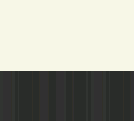
Адрес редакции:
Газета зарегистариорвана Министе