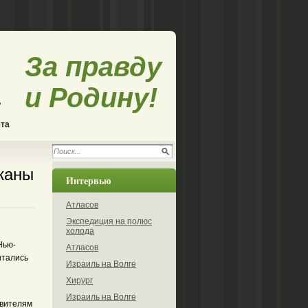
За правду
и Родину!
ета
жаны
Интервью
Атласов
Экспедиция на полюс
холода
Нью-
Атласов
ытались
Израиль на Волге
Хирург
Израиль на Волге
авителям