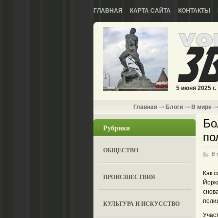
ГЛАВНАЯ
КАРТА САЙТА
КОНТАКТЫ
5 июня 2025 г.
Главная
Блоги
В мире
Бо
Рубрики
по
ОБЩЕСТВО
В 
Как с
ПРОИСШЕСТВИЯ
Йорк
снова
поли
КУЛЬТУРА И ИСКУССТВО
Учас