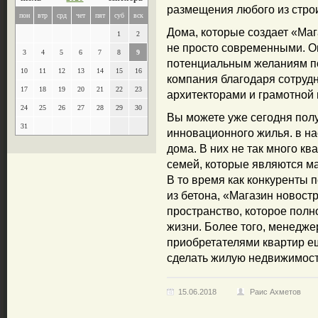
размещения любого из стро
пон
втр
срд
чет
пят
суб
вск
Дома, которые создает «Ма
1
2
не просто современными. О
3
4
5
6
7
8
9
потенциальным желаниям по
10
11
12
13
14
15
16
компания благодаря сотруд
17
18
19
20
21
22
23
архитекторами и грамотной
24
25
26
27
28
29
30
Вы можете уже сегодня полу
31
инновационного жилья. в на
дома. В них не так много кв
семей, которые являются м
В то время как конкуренты 
из бетона, «Магазин новост
пространство, которое полн
жизни. Более того, менедж
приобретателями квартир ещ
сделать жилую недвижимост
15.06.2018
Раис Ахметов