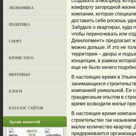
создавать атмосферу, котор
комфорту загородной жизни
ЭКОНОМИКА
компании, которая специали
доставить себе роскошь уд
ПОЛИТИКА
Забудьте о квартирах, куда
чтобы переночевать или отд
Девелопмент» предлагает жи
СПОРТ
можно дольше. И это не тол
территория – дворы и подъ
КРОМЕ ТОГО
концепции, в рамках которой
еще не было ничего подобно
ИНТЕРВЬЮ
В настоящее время в Ульян
занимающихся строительст
компанией уникальной. Ее 
БЛОГИ
грандиозным опытом в стро
время возводили жилье прем
КАТАЛОГ САЙТОВ
В настоящее время компани
строительстве так называе
Архив новостей
малое количество квартир. 
август
придерживается организация
2026