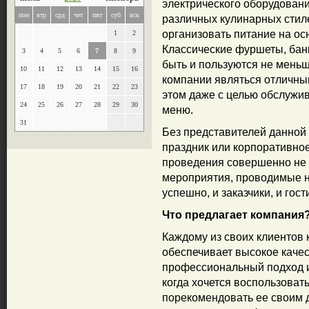
электрического оборудован
пон
втр
срд
чет
пят
суб
вск
различных кулинарных стиле
организовать питание на осн
1
2
Классические фуршеты, бан
3
4
5
6
7
8
9
быть и пользуются не мень
10
11
12
13
14
15
16
компании являться отличны
17
18
19
20
21
22
23
этом даже с целью обслужи
24
25
26
27
28
29
30
меню.
31
Без представителей данной
праздник или корпоративно
проведения совершенно не 
мероприятия, проводимые н
успешно, и заказчики, и гост
Что предлагает компания
Каждому из своих клиентов
обеспечивает высокое качес
профессиональный подход и
когда хочется воспользовать
порекомендовать ее своим д