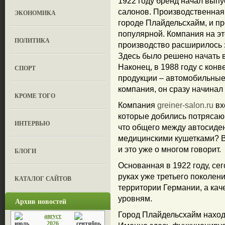
1922 году бренд начал выпу
салонов. Производственная
ЭКОНОМИКА
городе Плайдельсхайм, и п
популярной. Компания на эт
ПОЛИТИКА
производство расширилось з
Здесь было решено начать в
Наконец, в 1988 году с кон
СПОРТ
продукции – автомобильные
компания, он сразу начинал
КРОМЕ ТОГО
Компания
greiner-salon.ru
вх
которые добились потрясающ
ИНТЕРВЬЮ
что общего между автосиде
медицинскими кушетками? В
и это уже о многом говорит.
БЛОГИ
Основанная в 1922 году, се
руках уже третьего поколен
КАТАЛОГ САЙТОВ
территории Германии, а кач
уровням.
Архив новостей
Город Плайдельсхайм наход
август
2026