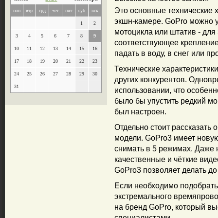
Это основные технические х
пон
втр
срд
чет
пят
суб
вск
экшн-камере. GoPro можно у
1
2
мотоцикла или штатив - для
3
4
5
6
7
8
9
соответствующее крепление
10
11
12
13
14
15
16
падать в воду, в снег или пр
17
18
19
20
21
22
23
Технические характеристик
24
25
26
27
28
29
30
других конкурентов. Одновр
31
использовании, что особен
было бы упустить редкий мом
был настроен.
Отдельно стоит рассказать о
модели. GoPro3 имеет новую
снимать в 5 режимах. Даже 
качественные и чёткие вид
GoPro3 позволяет делать до
Если необходимо подобрать
экстремального времяпровож
на бренд GoPro, который в
специалистами.