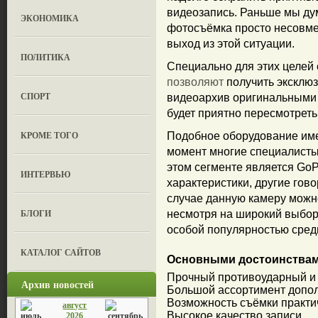
видеозапись. Раньше мы ду
ЭКОНОМИКА
фотосъёмка просто несовме
выход из этой ситуации.
ПОЛИТИКА
Специально для этих целей
позволяют
получить эксклю
СПОРТ
видеоархив оригинальными
будет приятно пересмотреть
КРОМЕ ТОГО
Подобное оборудование име
момент многие специалисты 
этом сегменте является GoP
ИНТЕРВЬЮ
характеристики, другие гов
случае данную камеру можно
БЛОГИ
несмотря на широкий выбор
особой популярностью сред
КАТАЛОГ САЙТОВ
Основными достоинствам
Прочный противоударный и
Архив новостей
Большой ассортимент допол
Возможность съёмки практи
август
Высокое качество записи.
2026